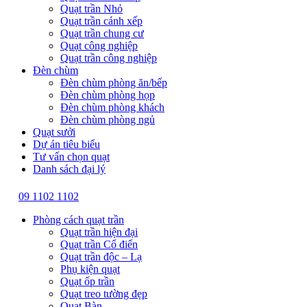
Quạt trần Nhỏ
Quạt trần cánh xếp
Quạt trần chung cư
Quạt công nghiệp
Quạt trần công nghiệp
Đèn chùm
Đèn chùm phòng ăn/bếp
Đèn chùm phòng họp
Đèn chùm phòng khách
Đèn chùm phòng ngủ
Quạt sưởi
Dự án tiêu biểu
Tư vấn chọn quạt
Danh sách đại lý
09 1102 1102
Phòng cách quạt trần
Quạt trần hiện đại
Quạt trần Cổ điển
Quạt trần độc – Lạ
Phụ kiện quạt
Quạt ốp trần
Quạt treo tường đẹp
Quạt Bàn