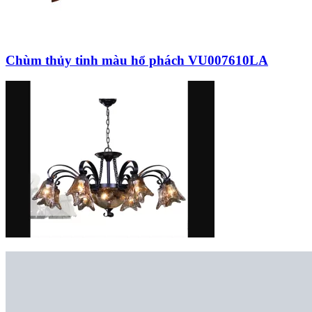
Chùm thủy tinh màu hổ phách VU007610LA