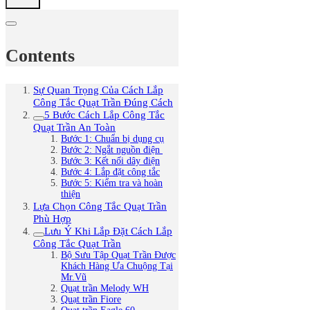
Contents
Sự Quan Trọng Của Cách Lắp
Công Tắc Quạt Trần Đúng Cách
5 Bước Cách Lắp Công Tắc
Quạt Trần An Toàn
Bước 1: Chuẩn bị dụng cụ
Bước 2: Ngắt nguồn điện
Bước 3: Kết nối dây điện
Bước 4: Lắp đặt công tắc
Bước 5: Kiểm tra và hoàn
thiện
Lựa Chọn Công Tắc Quạt Trần
Phù Hợp
Lưu Ý Khi Lắp Đặt Cách Lắp
Công Tắc Quạt Trần
Bộ Sưu Tập Quạt Trần Được
Khách Hàng Ưa Chuộng Tại
Mr.Vũ
Quạt trần Melody WH
Quạt trần Fiore