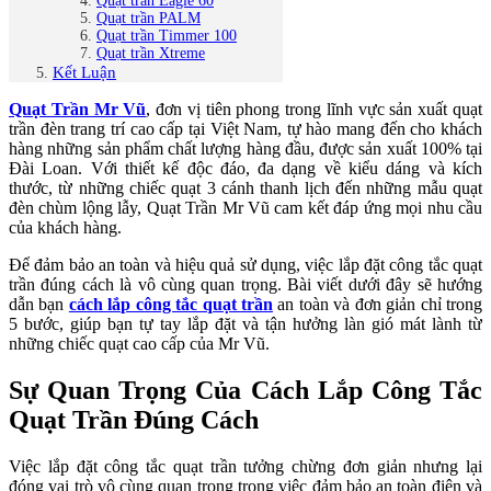
Quạt trần Eagle 60
Quạt trần PALM
Quạt trần Timmer 100
Quạt trần Xtreme
Kết Luận
Quạt Trần Mr Vũ
, đơn vị tiên phong trong lĩnh vực sản xuất quạt
trần đèn trang trí cao cấp tại Việt Nam, tự hào mang đến cho khách
hàng những sản phẩm chất lượng hàng đầu, được sản xuất 100% tại
Đài Loan. Với thiết kế độc đáo, đa dạng về kiểu dáng và kích
thước, từ những chiếc quạt 3 cánh thanh lịch đến những mẫu quạt
đèn chùm lộng lẫy, Quạt Trần Mr Vũ cam kết đáp ứng mọi nhu cầu
của khách hàng.
Để đảm bảo an toàn và hiệu quả sử dụng, việc lắp đặt công tắc quạt
trần đúng cách là vô cùng quan trọng. Bài viết dưới đây sẽ hướng
dẫn bạn
cách lắp công tắc quạt trần
an toàn và đơn giản chỉ trong
5 bước, giúp bạn tự tay lắp đặt và tận hưởng làn gió mát lành từ
những chiếc quạt cao cấp của Mr Vũ.
Sự Quan Trọng Của Cách Lắp Công Tắc
Quạt Trần Đúng Cách
Việc lắp đặt công tắc quạt trần tưởng chừng đơn giản nhưng lại
đóng vai trò vô cùng quan trọng trong việc đảm bảo an toàn điện và