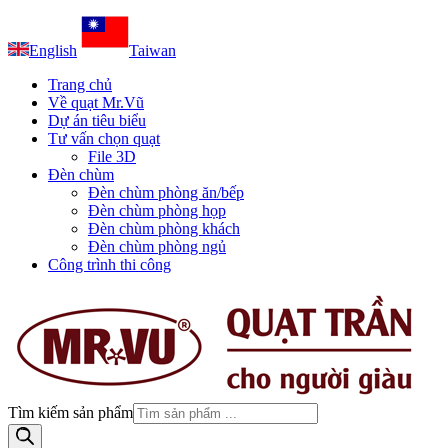
English
Taiwan
Trang chủ
Về quạt Mr.Vũ
Dự án tiêu biểu
Tư vấn chọn quạt
File 3D
Đèn chùm
Đèn chùm phòng ăn/bếp
Đèn chùm phòng họp
Đèn chùm phòng khách
Đèn chùm phòng ngủ
Công trình thi công
Tìm kiếm sản phẩm