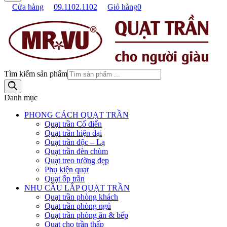
Cửa hàng
09.1102.1102
Giỏ hàng
0
Tìm kiếm sản phẩm
Danh mục
PHONG CÁCH QUẠT TRẦN
Quạt trần Cổ điển
Quạt trần hiện đại
Quạt trần độc – Lạ
Quạt trần đèn chùm
Quạt treo tường đẹp
Phụ kiện quạt
Quạt ốp trần
NHU CẦU LẮP QUẠT TRẦN
Quạt trần phòng khách
Quạt trần phòng ngủ
Quạt trần phòng ăn & bếp
Quạt cho trần thấp