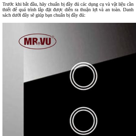
Trước khi bắt đầu, hãy chuẩn bị đầy đủ các dụng cụ và vật liệu cần
thiết để quá trình lắp đặt được diễn ra thuận lợi và an toàn. Danh
sách dưới đây sẽ giúp bạn chuẩn bị đầy đủ: