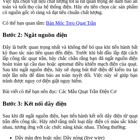
Việc lựa chọn vật liệu chất lượng tốt là rất quan trọng để đảm bảo an
toàn và tuổi thọ của hệ thống điện. Hãy ưu tiên chọn các sản phẩm
có nguồn gốc rõ ràng và đạt tiêu chuẩn chất lượng.
Có thể bạn quan tâm:
Bán Móc Treo Quạt Trần
Bước 2: Ngắt nguồn điện
Đây là bước quan trọng nhất và không thể bỏ qua khi tiến hành bất
kỳ thao tác nào liên quan đến điện. Trước khi bắt đầu lắp đặt cách
lắp công tắc quạt trần, hãy chắc chắn rằng bạn đã ngắt nguồn điện
hoàn toàn tại cầu dao hoặc aptomat điều khiển mạch điện của quạt.
Sau khi ngắt nguồn điện, hãy sử dụng bút thử điện để kiểm tra lại
một lần nữa để đảm bảo an toàn tuyệt đối. Việc này sẽ giúp bạn
tránh được nguy cơ điện giật nguy hiểm.
Bài viết có thể bạn nên đọc:
Các Mẫu Quạt Trần Điện Cơ
Bước 3: Kết nối dây điện
Sau khi đã ngắt nguồn điện, bạn tiến hành kết nối dây điện từ quạt
trần đến công tắc. Hãy nhớ rằng mỗi loại dây điện có màu sắc khác
nhau, tương ứng với các chức năng khác nhau. Thông thường:
Dây màu đen hoặc nâu: Dây nóng (live wire)