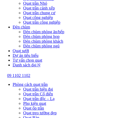
Quạt trần Nhỏ
Quạt trần cánh xếp
Quạt trần chung cư
Quạt công nghiệp
Quạt trần công nghiệp
Đèn chùm
Đèn chùm phòng ăn/bếp
Đèn chùm phòng họp
Đèn chùm phòng khách
Đèn chùm phòng ngủ
Quạt sưởi
Dự án tiêu biểu
Tư vấn chọn quạt
Danh sách đại lý
09 1102 1102
Phòng cách quạt trần
Quạt trần hiện đại
Quạt trần Cổ điển
Quạt trần độc – Lạ
Phụ kiện quạt
Quạt ốp trần
Quạt treo tường đẹp
Quạt Bàn