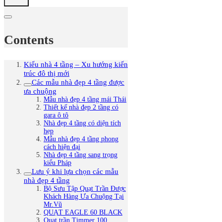
Contents
Kiểu nhà 4 tầng – Xu hướng kiến
trúc đô thị mới
Các mẫu nhà đẹp 4 tầng được
ưa chuộng
Mẫu nhà đẹp 4 tầng mái Thái
Thiết kế nhà đẹp 2 tầng có
gara ô tô
Nhà đẹp 4 tầng có diện tích
hẹp
Mẫu nhà đẹp 4 tầng phong
cách hiện đại
Nhà đẹp 4 tầng sang trọng
kiểu Pháp
Lưu ý khi lựa chọn các mẫu
nhà đẹp 4 tầng
Bộ Sưu Tập Quạt Trần Được
Khách Hàng Ưa Chuộng Tại
Mr.Vũ
QUẠT EAGLE 60 BLACK
Quạt trần Timmer 100