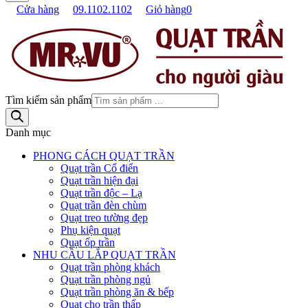
Cửa hàng
09.1102.1102
Giỏ hàng
0
Tìm kiếm sản phẩm
Danh mục
PHONG CÁCH QUẠT TRẦN
Quạt trần Cổ điển
Quạt trần hiện đại
Quạt trần độc – Lạ
Quạt trần đèn chùm
Quạt treo tường đẹp
Phụ kiện quạt
Quạt ốp trần
NHU CẦU LẮP QUẠT TRẦN
Quạt trần phòng khách
Quạt trần phòng ngủ
Quạt trần phòng ăn & bếp
Quạt cho trần thấp