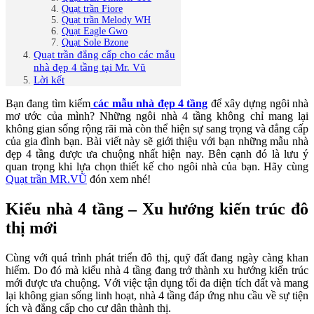
Quạt trần Fiore
Quạt trần Melody WH
Quạt Eagle Gwo
Quạt Sole Bzone
Quạt trần đẳng cấp cho các mẫu
nhà đẹp 4 tầng tại Mr. Vũ
Lời kết
Bạn đang tìm kiếm
các mẫu nhà đẹp 4 tầng
để xây dựng ngôi nhà
mơ ước của mình? Những ngôi nhà 4 tầng không chỉ mang lại
không gian sống rộng rãi mà còn thể hiện sự sang trọng và đẳng cấp
của gia đình bạn. Bài viết này sẽ giới thiệu với bạn những mẫu nhà
đẹp 4 tầng được ưa chuộng nhất hiện nay. Bên cạnh đó là lưu ý
quan trọng khi lựa chọn thiết kế cho ngôi nhà của bạn. Hãy cùng
Quạt trần MR.VŨ
đón xem nhé!
Kiểu nhà 4 tầng – Xu hướng kiến trúc đô
thị mới
Cùng với quá trình phát triển đô thị, quỹ đất đang ngày càng khan
hiếm. Do đó mà kiểu nhà 4 tầng đang trở thành xu hướng kiến trúc
mới được ưa chuộng. Với việc tận dụng tối đa diện tích đất và mang
lại không gian sống linh hoạt, nhà 4 tầng đáp ứng nhu cầu về sự tiện
ích và đẳng cấp cho cư dân thành thị.