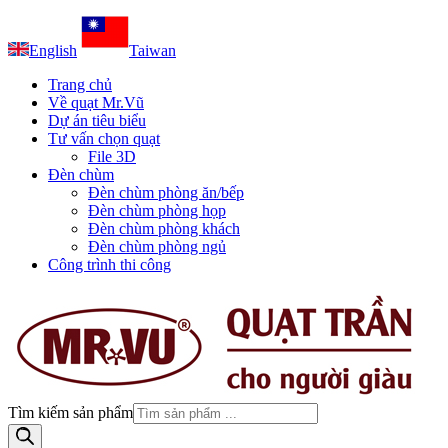
English
Taiwan
Trang chủ
Về quạt Mr.Vũ
Dự án tiêu biểu
Tư vấn chọn quạt
File 3D
Đèn chùm
Đèn chùm phòng ăn/bếp
Đèn chùm phòng họp
Đèn chùm phòng khách
Đèn chùm phòng ngủ
Công trình thi công
Tìm kiếm sản phẩm