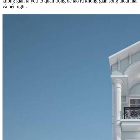
không gian là yếu tố quan trọng để tạo ra không gian sống thoải mái
và tiện nghi.