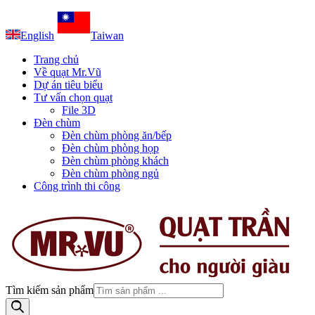
English
Taiwan
Trang chủ
Về quạt Mr.Vũ
Dự án tiêu biểu
Tư vấn chọn quạt
File 3D
Đèn chùm
Đèn chùm phòng ăn/bếp
Đèn chùm phòng họp
Đèn chùm phòng khách
Đèn chùm phòng ngủ
Công trình thi công
Tìm kiếm sản phẩm