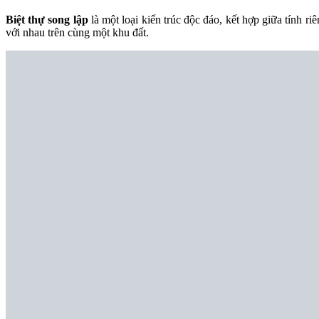
Biệt thự song lập
là một loại kiến trúc độc đáo, kết hợp giữa tính r
với nhau trên cùng một khu đất.