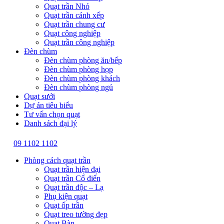
Quạt trần Nhỏ
Quạt trần cánh xếp
Quạt trần chung cư
Quạt công nghiệp
Quạt trần công nghiệp
Đèn chùm
Đèn chùm phòng ăn/bếp
Đèn chùm phòng họp
Đèn chùm phòng khách
Đèn chùm phòng ngủ
Quạt sưởi
Dự án tiêu biểu
Tư vấn chọn quạt
Danh sách đại lý
09 1102 1102
Phòng cách quạt trần
Quạt trần hiện đại
Quạt trần Cổ điển
Quạt trần độc – Lạ
Phụ kiện quạt
Quạt ốp trần
Quạt treo tường đẹp
Quạt Bàn