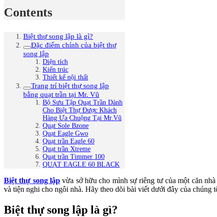
Contents
Biệt thự song lập là gì?
Đặc điểm chính của biệt thự
song lập
Diện tích
Kiến trúc
Thiết kế nội thất
Trang trí biệt thự song lập
bằng quạt trần tại Mr. Vũ
Bộ Sưu Tập Quạt Trần Dành
Cho Biệt Thự Được Khách
Hàng Ưa Chuộng Tại Mr.Vũ
Quạt Sole Bzone
Quạt Eagle Gwo
Quạt trần Eagle 60
Quạt trần Xtreme
Quạt trần Timmer 100
QUẠT EAGLE 60 BLACK
Biệt thự song lập
vừa sở hữu cho mình sự riêng tư của một căn nhà 
và tiện nghi cho ngôi nhà. Hãy theo dõi bài viết dưới đây của chúng tô
Biệt thự song lập là gì?