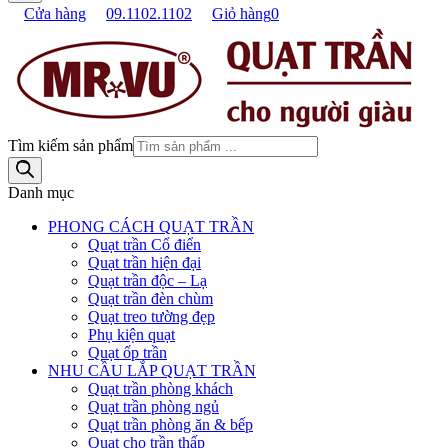
Cửa hàng
09.1102.1102
Giỏ hàng
0
Tìm kiếm sản phẩm
Danh mục
PHONG CÁCH QUẠT TRẦN
Quạt trần Cổ điển
Quạt trần hiện đại
Quạt trần độc – Lạ
Quạt trần đèn chùm
Quạt treo tường đẹp
Phụ kiện quạt
Quạt ốp trần
NHU CẦU LẮP QUẠT TRẦN
Quạt trần phòng khách
Quạt trần phòng ngủ
Quạt trần phòng ăn & bếp
Quạt cho trần thấp