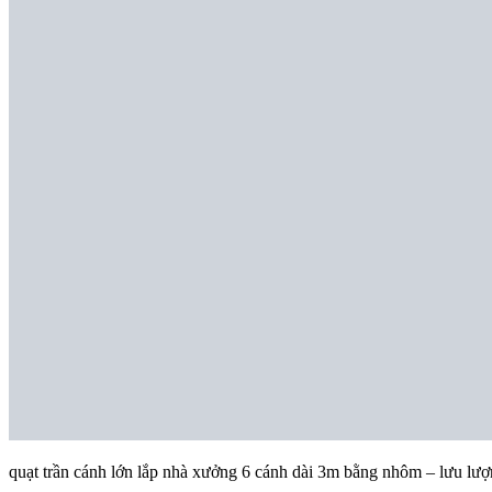
quạt trần cánh lớn lắp nhà xưởng 6 cánh dài 3m bằng nhôm – lưu lượn