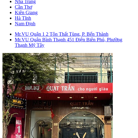
Nha Trang
Cần Thơ
Kiên Giang
Hà Tĩnh
Nam Định
Mr.VU Quận 1
2 Tôn Thất Tùng, P. Bến Thành
Mr.VU Quận Bình Thạnh
451 Điện Biên Phủ, Phường
Thạnh Mỹ Tây