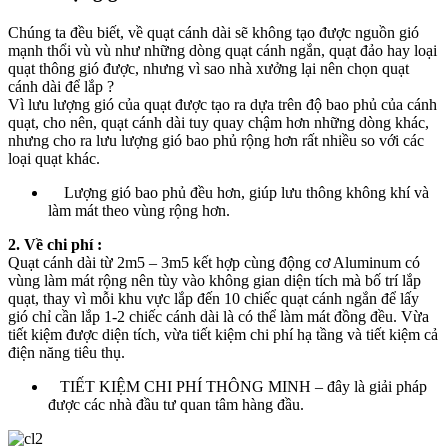
Chúng ta đều biết, về quạt cánh dài sẽ không tạo được nguồn gió
mạnh thổi vù vù như những dòng quạt cánh ngắn, quạt đảo hay loại
quạt thông gió được, nhưng vì sao nhà xưởng lại nên chọn quạt
cánh dài để lắp ?
Vì lưu lượng gió của quạt được tạo ra dựa trên độ bao phủ của cánh
quạt, cho nên, quạt cánh dài tuy quay chậm hơn những dòng khác,
nhưng cho ra lưu lượng gió bao phủ rộng hơn rất nhiều so với các
loại quạt khác.
Lượng gió bao phủ đều hơn, giúp lưu thông không khí và
làm mát theo vùng rộng hơn.
2. Về chi phí :
Quạt cánh dài từ 2m5 – 3m5 kết hợp cùng động cơ Aluminum có
vùng làm mát rộng nên tùy vào không gian diện tích mà bố trí lắp
quạt, thay vì mỗi khu vực lắp đến 10 chiếc quạt cánh ngắn để lấy
gió chỉ cần lắp 1-2 chiếc cánh dài là có thể làm mát đồng đều. Vừa
tiết kiệm được diện tích, vừa tiết kiệm chi phí hạ tầng và tiết kiệm cả
điện năng tiêu thụ.
TIẾT KIỆM CHI PHÍ THÔNG MINH – đây là giải pháp
được các nhà đầu tư quan tâm hàng đầu.