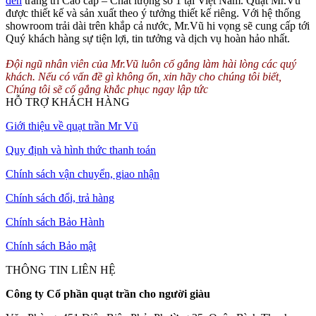
đèn
trang trí Cao cấp – Chất lượng số 1 tại Việt Nam. Quạt Mr.Vũ
được thiết kế và sản xuất theo ý tưởng thiết kế riêng. Với hệ thống
showroom trải dài trên khắp cả nước, Mr.Vũ hi vọng sẽ cung cấp tới
Quý khách hàng sự tiện lợi, tin tưởng và dịch vụ hoàn hảo nhất.
Đội ngũ nhân viên của Mr.Vũ luôn cố gắng làm hài lòng các quý
khách. Nếu có vấn đề gì không ổn, xin hãy cho chúng tôi biết,
Chúng tôi sẽ cố gắng khắc phục ngay lập tức
HỖ TRỢ KHÁCH HÀNG
Giới thiệu về quạt trần Mr Vũ
Quy định và hình thức thanh toán
Chính sách vận chuyển, giao nhận
Chính sách đổi, trả hàng
Chính sách Bảo Hành
Chính sách Bảo mật
THÔNG TIN LIÊN HỆ
Công ty Cổ phần quạt trần cho người giàu