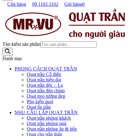
Cửa hàng
09.1102.1102
Giỏ hàng
0
Tìm kiếm sản phẩm
Danh mục
PHONG CÁCH QUẠT TRẦN
Quạt trần Cổ điển
Quạt trần hiện đại
Quạt trần độc – Lạ
Quạt trần đèn chùm
Quạt treo tường đẹp
Phụ kiện quạt
Quạt ốp trần
NHU CẦU LẮP QUẠT TRẦN
Quạt trần phòng khách
Quạt trần phòng ngủ
Quạt trần phòng ăn & bếp
Quạt cho trần thấp