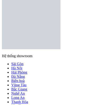
Hệ thống showroom
Sài Gòn
Hà Nội
Hải Phòng
Đà Nẵng
Biên hoà
Vũng Tàu
Bắc Giang
Nghệ An
Long An
Thanh Hóa