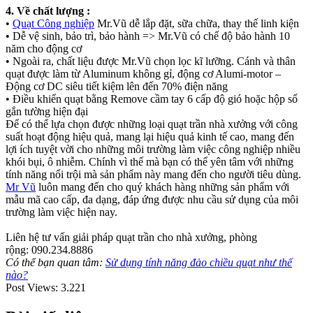
4. Về chất lượng :
•
Quạt Công nghiệp
Mr.Vũ dễ lắp đặt, sữa chữa, thay thế linh kiện
• Dễ vệ sinh, bảo trì, bảo hành => Mr.Vũ có chế độ bảo hành 10
năm cho động cơ
• Ngoài ra, chất liệu được Mr.Vũ chọn lọc kĩ lưỡng. Cánh và thân
quạt được làm từ Aluminum không gỉ, động cơ Alumi-motor –
Động cơ DC siêu tiết kiệm lên đến 70% điện năng
• Điều khiển quạt bằng Remove cầm tay 6 cấp độ gió hoặc hộp số
gắn tường hiện đại
Để có thể lựa chọn được những loại quạt trần nhà xưởng với công
suất hoạt động hiệu quả, mang lại hiệu quả kinh tế cao, mang đến
lợi ích tuyệt vời cho những môi trường làm việc công nghiệp nhiều
khói bụi, ô nhiễm. Chính vì thế mà bạn có thể yên tâm với những
tính năng nổi trội mà sản phẩm này mang đến cho người tiêu dùng.
Mr Vũ
luôn mang đến cho quý khách hàng những sản phẩm với
mẫu mã cao cấp, đa dạng, đáp ứng được nhu cầu sử dụng của môi
trường làm việc hiện nay.
Liên hệ tư vấn giải pháp quạt trần cho nhà xưởng, phòng
rộng: 090.234.8886
Có thể bạn quan tâm:
Sử dụng tính năng đảo chiều quạt như thế
nào?
Post Views:
3.221