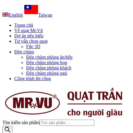
English
Taiwan
Trang chủ
Về quạt Mr.Vũ
Dự án tiêu biểu
Tư vấn chọn quạt
File 3D
Đèn chùm
Đèn chùm phòng ăn/bếp
Đèn chùm phòng họp
Đèn chùm phòng khách
Đèn chùm phòng ngủ
Công trình thi công
Tìm kiếm sản phẩm