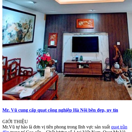
Mr. Vũ cung cấp quạt công nghiệp Hà Nội bền đẹp, uy tín
GIỚI THIỆU
Mr.Vũ tự hào là đơn vị tiên phong trong lĩnh vực sản xuất
quạt trần