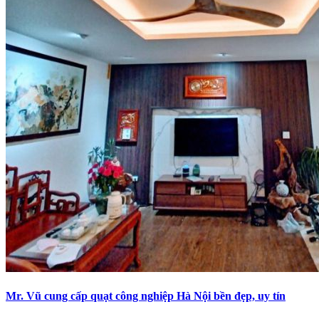
Mr. Vũ cung cấp quạt công nghiệp Hà Nội bền đẹp, uy tín