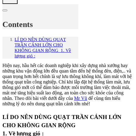
Contents
LÍ DO NÊN DÙNG QUẠT
TRẦN CÁNH LỚN CHO
KHÔNG GIAN RỘNG 1. Về
lượng gió :
Hiện nay, hầu hết các doanh nghiệp khi xây dựng nhà xưởng hay
những khu vận động lớn đều quan tâm đến hệ thống đèn, điện,.. và
quan trọng hơn hết chính là sự lưu thông không khí, làm mát với hệ
thống quạt trần công nghiệp. Chỉ khi lắp đặt hệ thống làm mát, lưu
thông gió mới có thể đảm bảo được môi trường làm việc thoãi mái,
mát mẻ tăng hiệu suất lao động, an toàn cho sức khỏe của công
nhân. Theo dõi bài viết dưới đây của
Mr Vũ
để cùng tìm hiểu
những lý do nên dung quạt trần cánh lớn nhé!
LÍ DO NÊN DÙNG QUẠT TRẦN CÁNH LỚN
CHO KHÔNG GIAN RỘNG
1. Về lượng gió :