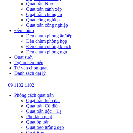
Quạt trần Nhỏ
Quạt trần cánh xếp
Quạt trần chung cư
Quạt công nghiệp
Quạt trần công nghiệp
Đèn chùm
Đèn chùm phòng ăn/bếp
Đèn chùm phòng họp
Đèn chùm phòng khách
Đèn chùm phòng ngủ
Quạt sưởi
Dự án tiêu biểu
Tư vấn chọn quạt
Danh sách đại lý
09 1102 1102
Phòng cách quạt trần
Quạt trần hiện đại
Quạt trần Cổ điển
Quạt trần độc – Lạ
Phụ kiện quạt
Quạt ốp trần
Quạt treo tường đẹp
Quạt Bàn