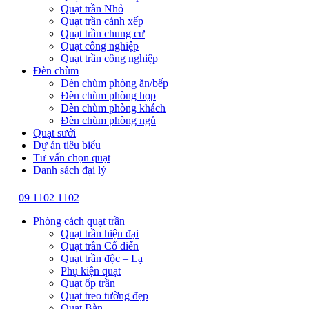
Quạt trần Nhỏ
Quạt trần cánh xếp
Quạt trần chung cư
Quạt công nghiệp
Quạt trần công nghiệp
Đèn chùm
Đèn chùm phòng ăn/bếp
Đèn chùm phòng họp
Đèn chùm phòng khách
Đèn chùm phòng ngủ
Quạt sưởi
Dự án tiêu biểu
Tư vấn chọn quạt
Danh sách đại lý
09 1102 1102
Phòng cách quạt trần
Quạt trần hiện đại
Quạt trần Cổ điển
Quạt trần độc – Lạ
Phụ kiện quạt
Quạt ốp trần
Quạt treo tường đẹp
Quạt Bàn