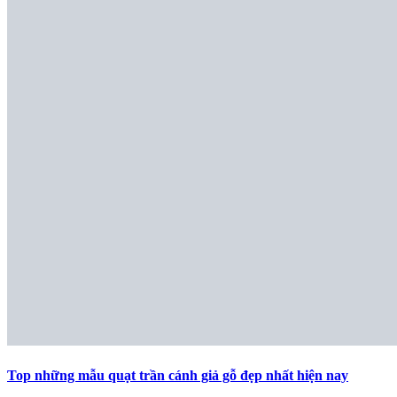
Top những mẫu quạt trần cánh giả gỗ đẹp nhất hiện nay