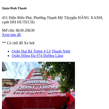
Quận Bình Thạnh
451 Điện Biên Phủ, Phường Thạnh Mỹ Tây
(gần HÀNG XANH,
cạnh ĐH HUTECH)
Mở cửa: 8h30-20h30
Xem bản đồ
** Có chỗ đỗ Xe hơi
Quận Hai Bà Trưng
4 Lê Thanh Nghị
Quận Đống Đa
974 Đường Láng