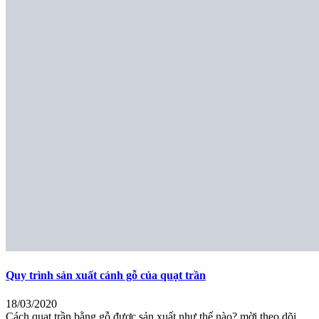
Quy trình sản xuất cánh gỗ của quạt trần
18/03/2020
Cách quạt trần bằng gỗ được sản xuất như thế nào? mời theo dõi