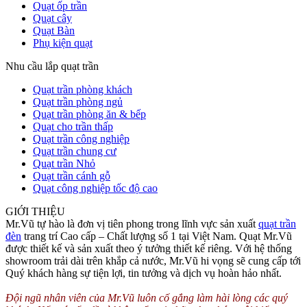
Quạt ốp trần
Quạt cây
Quạt Bàn
Phụ kiện quạt
Nhu cầu lắp quạt trần
Quạt trần phòng khách
Quạt trần phòng ngủ
Quạt trần phòng ăn & bếp
Quạt cho trần thấp
Quạt trần công nghiệp
Quạt trần chung cư
Quạt trần Nhỏ
Quạt trần cánh gỗ
Quạt công nghiệp tốc độ cao
GIỚI THIỆU
Mr.Vũ tự hào là đơn vị tiên phong trong lĩnh vực sản xuất
quạt trần
đèn
trang trí Cao cấp – Chất lượng số 1 tại Việt Nam. Quạt Mr.Vũ
được thiết kế và sản xuất theo ý tưởng thiết kế riêng. Với hệ thống
showroom trải dài trên khắp cả nước, Mr.Vũ hi vọng sẽ cung cấp tới
Quý khách hàng sự tiện lợi, tin tưởng và dịch vụ hoàn hảo nhất.
Đội ngũ nhân viên của Mr.Vũ luôn cố gắng làm hài lòng các quý