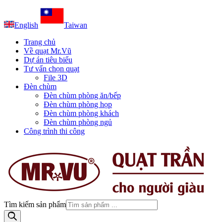
English
Taiwan
Trang chủ
Về quạt Mr.Vũ
Dự án tiêu biểu
Tư vấn chọn quạt
File 3D
Đèn chùm
Đèn chùm phòng ăn/bếp
Đèn chùm phòng họp
Đèn chùm phòng khách
Đèn chùm phòng ngủ
Công trình thi công
Tìm kiếm sản phẩm