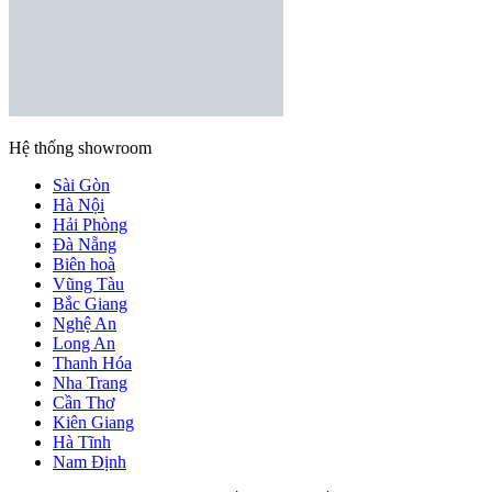
Hệ thống showroom
Sài Gòn
Hà Nội
Hải Phòng
Đà Nẵng
Biên hoà
Vũng Tàu
Bắc Giang
Nghệ An
Long An
Thanh Hóa
Nha Trang
Cần Thơ
Kiên Giang
Hà Tĩnh
Nam Định