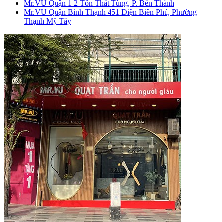
Mr.VU Quận 1
2 Tôn Thất Tùng, P. Bến Thành
Mr.VU Quận Bình Thạnh
451 Điện Biên Phủ, Phường
Thạnh Mỹ Tây