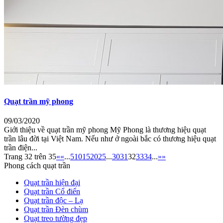
Quạt trần mỹ phong
09/03/2020
Giới thiệu về quạt trần mỹ phong Mỹ Phong là thương hiệu quạt
trần lâu đời tại Việt Nam. Nếu như ở ngoài bắc có thương hiệu quạt
trần điện...
Trang 32 trên 35
«
«
...
5
10
15
20
25
...
30
31
32
33
34
...
»
»
Phong cách quạt trần
Quạt trần hiện đại
Quạt trần Cổ điển
Quạt trần độc – Lạ
Quạt trần Đèn chùm
Quạt treo tường đẹp