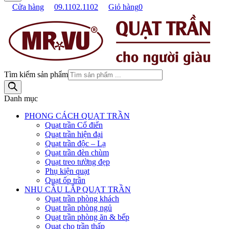
Cửa hàng
09.1102.1102
Giỏ hàng
0
Tìm kiếm sản phẩm
Danh mục
PHONG CÁCH QUẠT TRẦN
Quạt trần Cổ điển
Quạt trần hiện đại
Quạt trần độc – Lạ
Quạt trần đèn chùm
Quạt treo tường đẹp
Phụ kiện quạt
Quạt ốp trần
NHU CẦU LẮP QUẠT TRẦN
Quạt trần phòng khách
Quạt trần phòng ngủ
Quạt trần phòng ăn & bếp
Quạt cho trần thấp