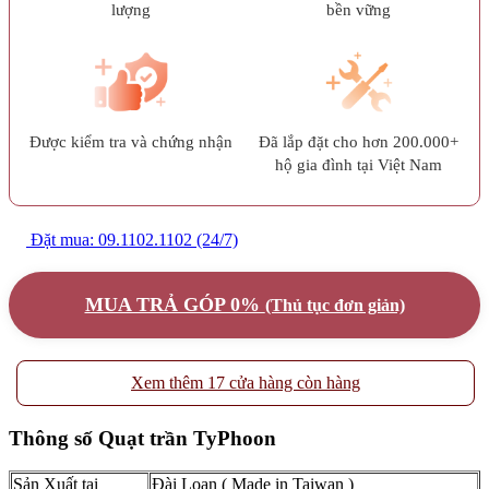
lượng
bền vững
Được kiểm tra và chứng nhận
Đã lắp đặt cho hơn 200.000+
hộ gia đình tại Việt Nam
Đặt mua: 09.1102.1102 (24/7)
MUA TRẢ GÓP 0%
(Thủ tục đơn giản)
Xem thêm 17 cửa hàng còn hàng
Thông số Quạt trần TyPhoon
Sản Xuất tại
Đài Loan ( Made in Taiwan )