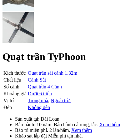
Quạt trần TyPhoon
Kích thước
Quạt trần sải cánh 1,32m
Chất liệu
Cánh Sắt
Số cánh
Quạt trần 4 Cánh
Khoảng giá
Dưới 6 triệu
Vị trí
Trong nhà
,
Ngoài trời
Đèn
Không đèn
Sản xuất tại:
Đài Loan
Bảo hành:
10 năm
. Bảo hành cả rung, lắc.
Xem thêm
Bảo trì
miễn phí
. 2 lần/năm.
Xem thêm
Khảo sát lắp đặt
Miễn phí
tận nhà.