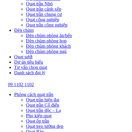
Quạt trần Nhỏ
Quạt trần cánh xếp
Quạt trần chung cư
Quạt công nghiệp
Quạt trần công nghiệp
Đèn chùm
Đèn chùm phòng ăn/bếp
Đèn chùm phòng họp
Đèn chùm phòng khách
Đèn chùm phòng ngủ
Quạt sưởi
Dự án tiêu biểu
Tư vấn chọn quạt
Danh sách đại lý
09 1102 1102
Phòng cách quạt trần
Quạt trần hiện đại
Quạt trần Cổ điển
Quạt trần độc – Lạ
Phụ kiện quạt
Quạt ốp trần
Quạt treo tường đẹp
Quạt Bàn