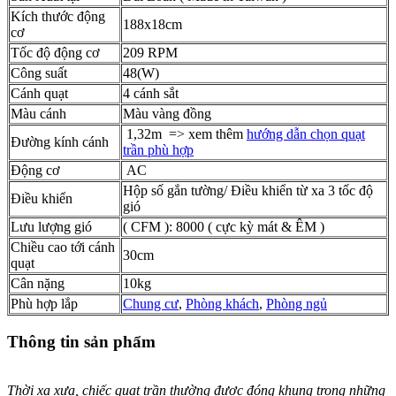
Kích thước động
188x18cm
cơ
Tốc độ động cơ
209 RPM
Công suất
48(W)
Cánh quạt
4 cánh sắt
Màu cánh
Màu vàng đồng
1,32m => xem thêm
hướng dẫn chọn quạt
Đường kính cánh
trần phù hợp
Động cơ
AC
Hộp số gắn tường/ Điều khiển từ xa 3 tốc độ
Điều khiển
gió
Lưu lượng gió
( CFM ): 8000 ( cực kỳ mát & ÊM )
Chiều cao tới cánh
30cm
quạt
Cân nặng
10kg
Phù hợp lắp
Chung cư
,
Phòng khách
,
Phòng ngủ
Thông tin sản phẩm
Thời xa xưa, chiếc quạt trần thường được đóng khung trong những