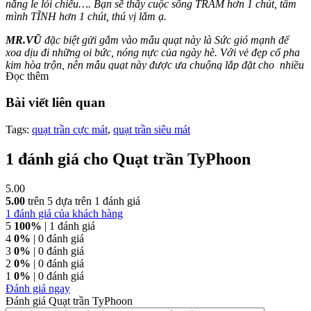
nắng le lói chiếu…. Bạn sẽ thấy cuộc sống TRẦM hơn 1 chút, tâm
mình TĨNH hơn 1 chút, thú vị lắm ạ.
MR.VŨ
đặc biệt gửi gắm vào mẫu quạt này là Sức gió mạnh để
xoa dịu đi những oi bức, nóng nực của ngày hè. Với vẻ đẹp cổ pha
kim hòa trộn, nên mẫu q
uạt này được ưa chuộng lắp đặt cho nhiều
Đọc thêm
không gian khác nhau như: căn hộ, nhà phố, khu nghỉ dưỡng, miệt
vườn,…
Bài viết liên quan
Quạt MR.VŨ – Typhoon
được sản xuất nguyên chiếc tại nhà máy
của
MR.VŨ
ở Đài loan – cái nôi của nghành Quạt trần nên chất
Tags:
quạt trần cực mát
,
quạt trần siêu mát
lượng vô cùng Tốt. Động cơ quạt bảo hành lên đến 10 năm cho
quý khách hàng an tâm sử dụng.
1 đánh giá cho
Quạt trần TyPhoon
5.00
5.00
trên 5 dựa trên
1
đánh giá
1
đánh giá của khách hàng
5
100%
| 1 đánh giá
4
0%
| 0 đánh giá
3
0%
| 0 đánh giá
2
0%
| 0 đánh giá
1
0%
| 0 đánh giá
Đánh giá ngay
Đánh giá Quạt trần TyPhoon