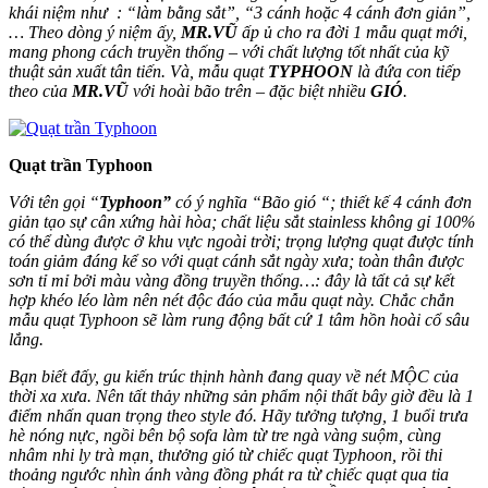
khái niệm như : “làm bằng sắt”, “3 cánh hoặc 4 cánh đơn giản”,
… Theo dòng ý niệm ấy,
MR.VŨ
ấp ủ cho ra đời 1 mẫu quạt mới,
mang phong cách truyền thống – với chất lượng tốt nhất của kỹ
thuật sản xuất tân tiến. Và, mẫu quạt
TYPHOON
là đứa con tiếp
theo của
MR.VŨ
với hoài bão trên – đặc biệt nhiều
GIÓ
.
Quạt trần Typhoon
Với tên gọi “
Typhoon”
có ý nghĩa “Bão gió “; thiết kế 4 cánh đơn
giản tạo sự cân xứng hài hòa; chất liệu sắt stainless không gỉ 100%
có thể dùng được ở khu vực ngoài trời; trọng lượng quạt được tính
toán giảm đáng kể so với quạt cánh sắt ngày xưa; toàn thân được
sơn tỉ mỉ bởi màu vàng đồng truyền thống…: đây là tất cả sự kết
hợp khéo léo làm nên nét độc đáo của mẫu quạt này. Chắc chắn
mẫu quạt Typhoon sẽ làm rung động bất cứ 1 tâm hồn hoài cổ sâu
lắng.
Bạn biết đấy, gu kiến trúc thịnh hành đang quay về nét MỘC của
thời xa xưa. Nên tất thảy những sản phẩm nội thất bây giờ đều là 1
điểm nhấn quan trọng theo style đó. Hãy tưởng tượng, 1 buổi trưa
hè nóng nực, ngồi bên bộ sofa làm từ tre ngà vàng suộm, cùng
nhâm nhi ly trà mạn, thưởng gió từ chiếc quạt Typhoon, rồi thi
thoảng ngước nhìn ánh vàng đồng phát ra từ chiếc quạt qua tia