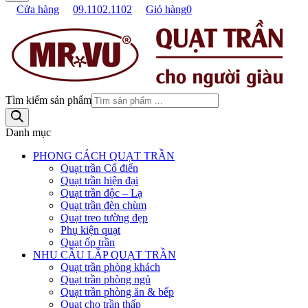
Cửa hàng
09.1102.1102
Giỏ hàng
0
Tìm kiếm sản phẩm
Danh mục
PHONG CÁCH QUẠT TRẦN
Quạt trần Cổ điển
Quạt trần hiện đại
Quạt trần độc – Lạ
Quạt trần đèn chùm
Quạt treo tường đẹp
Phụ kiện quạt
Quạt ốp trần
NHU CẦU LẮP QUẠT TRẦN
Quạt trần phòng khách
Quạt trần phòng ngủ
Quạt trần phòng ăn & bếp
Quạt cho trần thấp