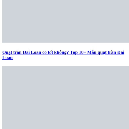
Quạt trần Đài Loan có tốt không? Top 10+ Mẫu quạt trần Đài
Loan