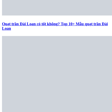
Quạt trần Đài Loan có tốt không? Top 10+ Mẫu quạt trần Đài
Loan