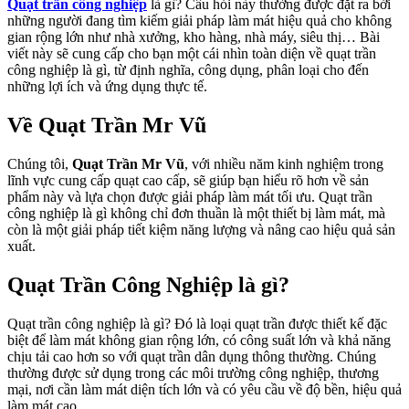
Quạt trần công nghiệp
là gì? Câu hỏi này thường được đặt ra bởi
những người đang tìm kiếm giải pháp làm mát hiệu quả cho không
gian rộng lớn như nhà xưởng, kho hàng, nhà máy, siêu thị… Bài
viết này sẽ cung cấp cho bạn một cái nhìn toàn diện về quạt trần
công nghiệp là gì, từ định nghĩa, công dụng, phân loại cho đến
những lợi ích và ứng dụng thực tế.
Về Quạt Trần Mr Vũ
Chúng tôi,
Quạt Trần Mr Vũ
, với nhiều năm kinh nghiệm trong
lĩnh vực cung cấp quạt cao cấp, sẽ giúp bạn hiểu rõ hơn về sản
phẩm này và lựa chọn được giải pháp làm mát tối ưu. Quạt trần
công nghiệp là gì không chỉ đơn thuần là một thiết bị làm mát, mà
còn là một giải pháp tiết kiệm năng lượng và nâng cao hiệu quả sản
xuất.
Quạt Trần Công Nghiệp là gì?
Quạt trần công nghiệp là gì? Đó là loại quạt trần được thiết kế đặc
biệt để làm mát không gian rộng lớn, có công suất lớn và khả năng
chịu tải cao hơn so với quạt trần dân dụng thông thường. Chúng
thường được sử dụng trong các môi trường công nghiệp, thương
mại, nơi cần làm mát diện tích lớn và có yêu cầu về độ bền, hiệu quả
làm mát cao.