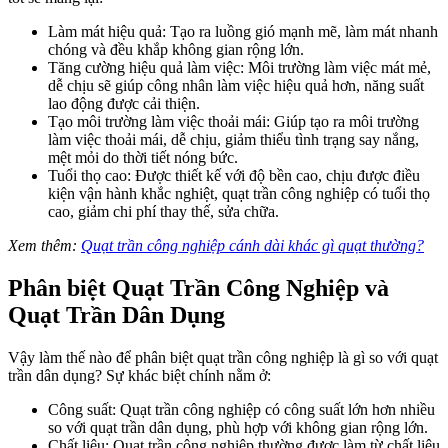
Làm mát hiệu quả: Tạo ra luồng gió mạnh mẽ, làm mát nhanh
chóng và đều khắp không gian rộng lớn.
Tăng cường hiệu quả làm việc: Môi trường làm việc mát mẻ,
dễ chịu sẽ giúp công nhân làm việc hiệu quả hơn, năng suất
lao động được cải thiện.
Tạo môi trường làm việc thoải mái: Giúp tạo ra môi trường
làm việc thoải mái, dễ chịu, giảm thiểu tình trạng say nắng,
mệt mỏi do thời tiết nóng bức.
Tuổi thọ cao: Được thiết kế với độ bền cao, chịu được điều
kiện vận hành khắc nghiệt, quạt trần công nghiệp có tuổi thọ
cao, giảm chi phí thay thế, sửa chữa.
Xem thêm:
Quạt trần công nghiệp cánh dài khác gì quạt thường?
Phân biệt Quạt Trần Công Nghiệp và
Quạt Trần Dân Dụng
Vậy làm thế nào để phân biệt quạt trần công nghiệp là gì so với quạt
trần dân dụng? Sự khác biệt chính nằm ở:
Công suất: Quạt trần công nghiệp có công suất lớn hơn nhiều
so với quạt trần dân dụng, phù hợp với không gian rộng lớn.
Chất liệu: Quạt trần công nghiệp thường được làm từ chất liệu