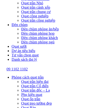
Quạt trần Nhỏ
Quạt trần cánh xếp
Quạt trần chung cư
Quạt công nghiệp
Quạt trần công nghiệp
Đèn chùm
Đèn chùm phòng ăn/bếp
Đèn chùm phòng họp
Đèn chùm phòng khách
Đèn chùm phòng ngủ
Quạt sưởi
Dự án tiêu biểu
Tư vấn chọn quạt
Danh sách đại lý
09 1102 1102
Phòng cách quạt trần
Quạt trần hiện đại
Quạt trần Cổ điển
Quạt trần độc – Lạ
Phụ kiện quạt
Quạt ốp trần
Quạt treo tường đẹp
Quạt Bàn