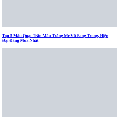
Top 5 Mẫu Quạt Trần Màu Trắng Mr.Vũ Sang Trọng, Hiện
Đại Đáng Mua Nhất