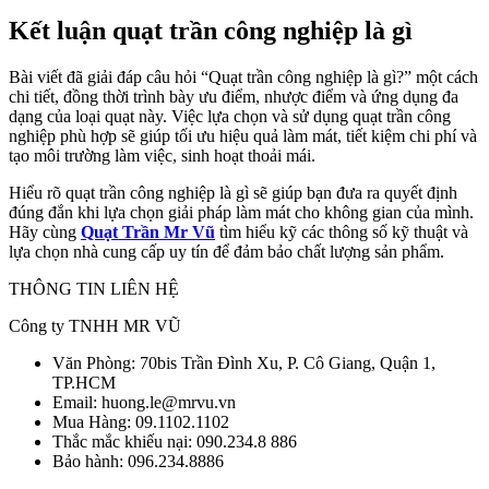
Kết luận quạt trần công nghiệp là gì
Bài viết đã giải đáp câu hỏi “Quạt trần công nghiệp là gì?” một cách
chi tiết, đồng thời trình bày ưu điểm, nhược điểm và ứng dụng đa
dạng của loại quạt này. Việc lựa chọn và sử dụng quạt trần công
nghiệp phù hợp sẽ giúp tối ưu hiệu quả làm mát, tiết kiệm chi phí và
tạo môi trường làm việc, sinh hoạt thoải mái.
Hiểu rõ quạt trần công nghiệp là gì sẽ giúp bạn đưa ra quyết định
đúng đắn khi lựa chọn giải pháp làm mát cho không gian của mình.
Hãy cùng
Quạt Trần Mr Vũ
tìm hiểu kỹ các thông số kỹ thuật và
lựa chọn nhà cung cấp uy tín để đảm bảo chất lượng sản phẩm.
THÔNG TIN LIÊN HỆ
Công ty TNHH MR VŨ
Văn Phòng: 70bis Trần Đình Xu, P. Cô Giang, Quận 1,
TP.HCM
Email: huong.le@mrvu.vn
Mua Hàng: 09.1102.1102
Thắc mắc khiếu nại: 090.234.8 886
Bảo hành: 096.234.8886