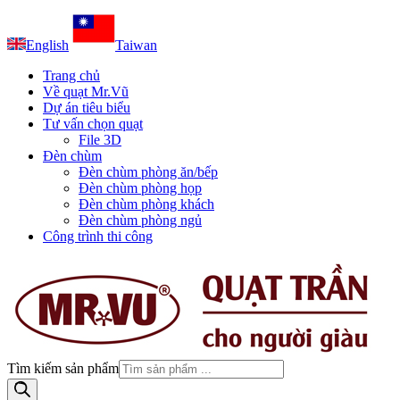
English
Taiwan
Trang chủ
Về quạt Mr.Vũ
Dự án tiêu biểu
Tư vấn chọn quạt
File 3D
Đèn chùm
Đèn chùm phòng ăn/bếp
Đèn chùm phòng họp
Đèn chùm phòng khách
Đèn chùm phòng ngủ
Công trình thi công
Tìm kiếm sản phẩm