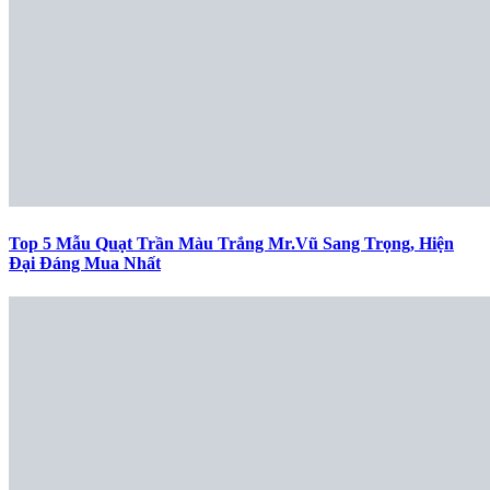
Top 5 Mẫu Quạt Trần Màu Trắng Mr.Vũ Sang Trọng, Hiện
Đại Đáng Mua Nhất