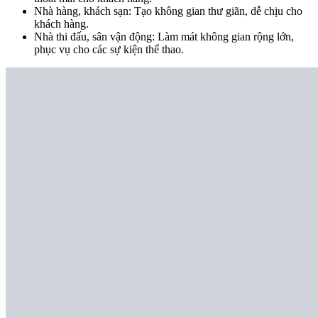
Nhà hàng, khách sạn: Tạo không gian thư giãn, dễ chịu cho
khách hàng.
Nhà thi đấu, sân vận động: Làm mát không gian rộng lớn,
phục vụ cho các sự kiện thể thao.