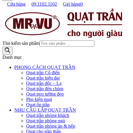
Cửa hàng
09.1102.1102
Giỏ hàng
0
Tìm kiếm sản phẩm
Danh mục
PHONG CÁCH QUẠT TRẦN
Quạt trần Cổ điển
Quạt trần hiện đại
Quạt trần độc – Lạ
Quạt trần đèn chùm
Quạt treo tường đẹp
Phụ kiện quạt
Quạt ốp trần
NHU CẦU LẮP QUẠT TRẦN
Quạt trần phòng khách
Quạt trần phòng ngủ
Quạt trần phòng ăn & bếp
Quạt cho trần thấp