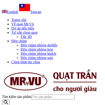
English
Taiwan
Trang chủ
Về quạt Mr.Vũ
Dự án tiêu biểu
Tư vấn chọn quạt
File 3D
Đèn chùm
Đèn chùm phòng ăn/bếp
Đèn chùm phòng họp
Đèn chùm phòng khách
Đèn chùm phòng ngủ
Công trình thi công
Tìm kiếm sản phẩm