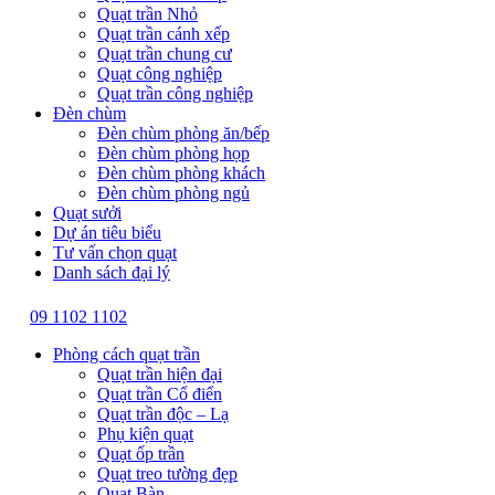
Quạt trần Nhỏ
Quạt trần cánh xếp
Quạt trần chung cư
Quạt công nghiệp
Quạt trần công nghiệp
Đèn chùm
Đèn chùm phòng ăn/bếp
Đèn chùm phòng họp
Đèn chùm phòng khách
Đèn chùm phòng ngủ
Quạt sưởi
Dự án tiêu biểu
Tư vấn chọn quạt
Danh sách đại lý
09 1102 1102
Phòng cách quạt trần
Quạt trần hiện đại
Quạt trần Cổ điển
Quạt trần độc – Lạ
Phụ kiện quạt
Quạt ốp trần
Quạt treo tường đẹp
Quạt Bàn