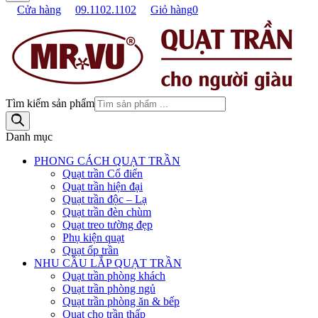
Cửa hàng
09.1102.1102
Giỏ hàng
0
Tìm kiếm sản phẩm
Danh mục
PHONG CÁCH QUẠT TRẦN
Quạt trần Cổ điển
Quạt trần hiện đại
Quạt trần độc – Lạ
Quạt trần đèn chùm
Quạt treo tường đẹp
Phụ kiện quạt
Quạt ốp trần
NHU CẦU LẮP QUẠT TRẦN
Quạt trần phòng khách
Quạt trần phòng ngủ
Quạt trần phòng ăn & bếp
Quạt cho trần thấp