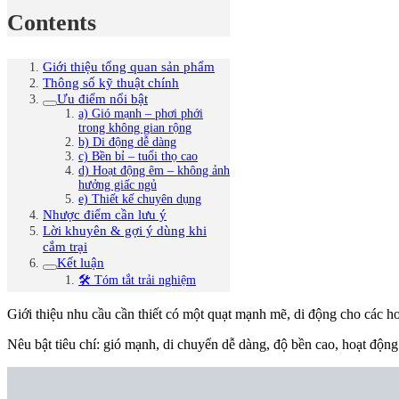
Contents
Giới thiệu tổng quan sản phẩm
Thông số kỹ thuật chính
Ưu điểm nổi bật
a) Gió mạnh – phơi phới
trong không gian rộng
b) Di động dễ dàng
c) Bền bỉ – tuổi thọ cao
d) Hoạt động êm – không ảnh
hưởng giấc ngủ
e) Thiết kế chuyên dụng
Nhược điểm cần lưu ý
Lời khuyên & gợi ý dùng khi
cắm trại
Kết luận
🛠️ Tóm tắt trải nghiệm
Giới thiệu nhu cầu cần thiết có một quạt mạnh mẽ, di động cho các ho
Nêu bật tiêu chí: gió mạnh, di chuyển dễ dàng, độ bền cao, hoạt động