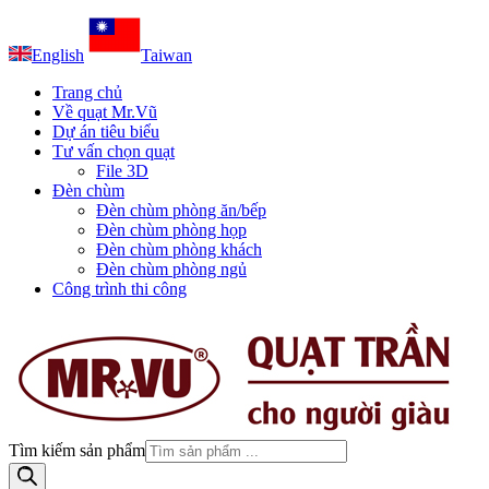
English
Taiwan
Trang chủ
Về quạt Mr.Vũ
Dự án tiêu biểu
Tư vấn chọn quạt
File 3D
Đèn chùm
Đèn chùm phòng ăn/bếp
Đèn chùm phòng họp
Đèn chùm phòng khách
Đèn chùm phòng ngủ
Công trình thi công
Tìm kiếm sản phẩm