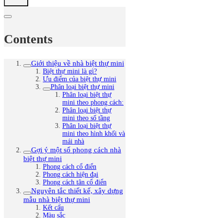
Contents
Giới thiệu về nhà biệt thự mini
Biệt thự mini là gì?
Ưu điểm của biệt thự mini
Phân loại biệt thự mini
Phân loại biệt thự
mini theo phong cách:
Phân loại biệt thự
mini theo số tầng
Phân loại biệt thự
mini theo hình khối và
mái nhà
Gợi ý một số phong cách nhà
biệt thự mini
Phong cách cổ điển
Phong cách hiện đại
Phong cách tân cổ điển
Nguyên tắc thiết kế, xây dựng
mẫu nhà biệt thự mini
Kết cấu
Màu sắc