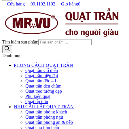
Cửa hàng
09.1102.1102
Giỏ hàng
0
Tìm kiếm sản phẩm
Danh mục
PHONG CÁCH QUẠT TRẦN
Quạt trần Cổ điển
Quạt trần hiện đại
Quạt trần độc – Lạ
Quạt trần đèn chùm
Quạt treo tường đẹp
Phụ kiện quạt
Quạt ốp trần
NHU CẦU LẮP QUẠT TRẦN
Quạt trần phòng khách
Quạt trần phòng ngủ
Quạt trần phòng ăn & bếp
Quạt cho trần thấp