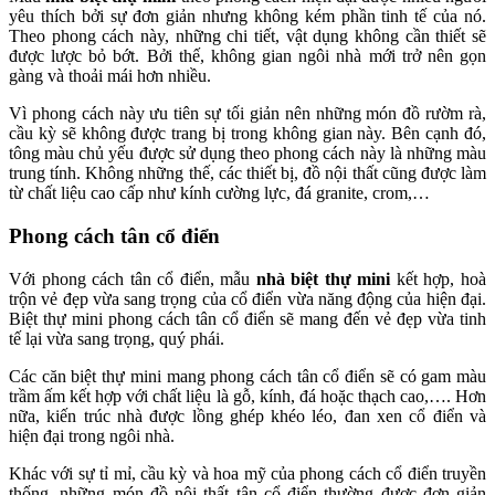
yêu thích bởi sự đơn giản nhưng không kém phần tinh tế của nó.
Theo phong cách này, những chi tiết, vật dụng không cần thiết sẽ
được lược bỏ bớt. Bởi thế, không gian ngôi nhà mới trở nên gọn
gàng và thoải mái hơn nhiều.
Vì phong cách này ưu tiên sự tối giản nên những món đồ rườm rà,
cầu kỳ sẽ không được trang bị trong không gian này. Bên cạnh đó,
tông màu chủ yếu được sử dụng theo phong cách này là những màu
trung tính. Không những thế, các thiết bị, đồ nội thất cũng được làm
từ chất liệu cao cấp như kính cường lực, đá granite, crom,…
Phong cách tân cổ điển
Với phong cách tân cổ điển, mẫu
nhà biệt thự mini
kết hợp, hoà
trộn vẻ đẹp vừa sang trọng của cổ điển vừa năng động của hiện đại.
Biệt thự mini phong cách tân cổ điển sẽ mang đến vẻ đẹp vừa tinh
tế lại vừa sang trọng, quý phái.
Các căn biệt thự mini mang phong cách tân cổ điển sẽ có gam màu
trầm ấm kết hợp với chất liệu là gỗ, kính, đá hoặc thạch cao,…. Hơn
nữa, kiến trúc nhà được lồng ghép khéo léo, đan xen cổ điển và
hiện đại trong ngôi nhà.
Khác với sự tỉ mỉ, cầu kỳ và hoa mỹ của phong cách cổ điển truyền
thống, những món đồ nội thất tân cổ điển thường được đơn giản