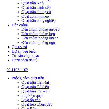
Quạt trần Nhỏ
Quạt trần cánh xếp
Quạt trần chung cư
Quạt công nghiệp
Quạt trần công nghiệp
Đèn chùm
Đèn chùm phòng ăn/bếp
Đèn chùm phòng họp
Đèn chùm phòng khách
Đèn chùm phòng ngủ
Quạt sưởi
Dự án tiêu biểu
Tư vấn chọn quạt
Danh sách đại lý
09 1102 1102
Phòng cách quạt trần
Quạt trần hiện đại
Quạt trần Cổ điển
Quạt trần độc – Lạ
Phụ kiện quạt
Quạt ốp trần
Quạt treo tường đẹp
Quạt Bàn