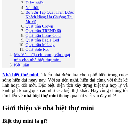
Điểm nhấn
Nội thất
Bộ Sưu Tập Quạt Trần Được
Khách Hàng Ưa Chuộng Tại
Mr.Vũ
Quạt trần Crown
Quạt trần TREND 60
Quạt trần Lotus Gold
Quạt trần Eagle Led
Quạt trần Melody
Quạt Sole Red
Mr. Vũ – địa chỉ cung cấp quạt
trần cho nhà biệt thự mini
Kết luận
Nhà biệt thự mini
là kiểu nhà được lựa chọn phổ biến trong cuộc
sống hiện đại ngày nay. Với sự tiện nghi, hiện đại cùng với thiết kế
linh hoạt, đổi mới. Đặc biệt, diện tích xây dựng biệt thự hợp lý và
kinh phí không quá cao như các biệt thự khác. Hãy cùng chúng tôi
tìm hiểu về
nhà biệt thự mini
thông qua bài viết sau đây nhé!
Giới thiệu về nhà biệt thự mini
Biệt thự mini là gì?