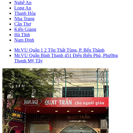
Nghệ An
Long An
Thanh Hóa
Nha Trang
Cần Thơ
Kiên Giang
Hà Tĩnh
Nam Định
Mr.VU Quận 1
2 Tôn Thất Tùng, P. Bến Thành
Mr.VU Quận Bình Thạnh
451 Điện Biên Phủ, Phường
Thạnh Mỹ Tây