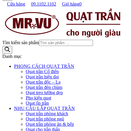
Cửa hàng
09.1102.1102
Giỏ hàng
0
Tìm kiếm sản phẩm
Danh mục
PHONG CÁCH QUẠT TRẦN
Quạt trần Cổ điển
Quạt trần hiện đại
Quạt trần độc – Lạ
Quạt trần đèn chùm
Quạt treo tường đẹp
Phụ kiện quạt
Quạt ốp trần
NHU CẦU LẮP QUẠT TRẦN
Quạt trần phòng khách
Quạt trần phòng ngủ
Quạt trần phòng ăn & bếp
Quạt cho trần thấp