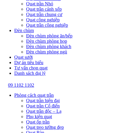
Quạt trần Nhỏ
Quạt trần cánh xếp
Quạt trần chung cư
Quạt công nghiệp
Quạt trần công nghiệp
Đèn chùm
Đèn chùm phòng ăn/bếp
Đèn chùm phòng họp
Đèn chùm phòng khách
Đèn chùm phòng ngủ
Quạt sưởi
Dự án tiêu biểu
Tư vấn chọn quạt
Danh sách đại lý
09 1102 1102
Phòng cách quạt trần
Quạt trần hiện đại
Quạt trần Cổ điển
Quạt trần độc – Lạ
Phụ kiện quạt
Quạt ốp trần
Quạt treo tường đẹp
Quạt Bàn