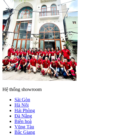
Hệ thống showroom
Sài Gòn
Hà Nội
Hải Phòng
Đà Nẵng
Biên hoà
Vũng Tàu
Bắc Giang