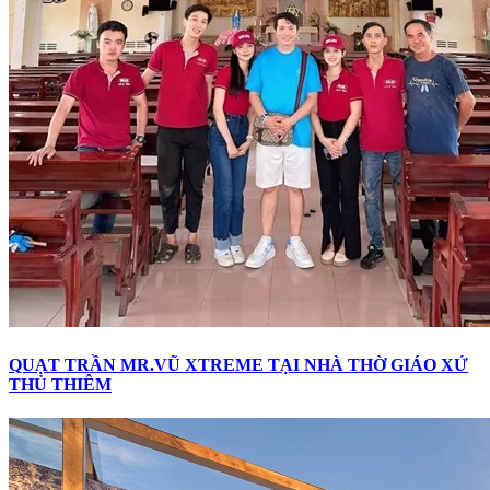
QUẠT TRẦN MR.VŨ XTREME TẠI NHÀ THỜ GIÁO XỨ
THỦ THIÊM