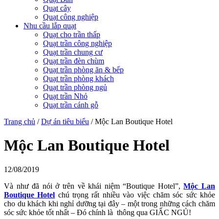
Quạt cây
Quạt công nghiệp
Nhu cầu lắp quạt
Quạt cho trần thấp
Quạt trần công nghiệp
Quạt trần chung cư
Quạt trần đèn chùm
Quạt trần phòng ăn & bếp
Quạt trần phòng khách
Quạt trần phòng ngủ
Quạt trần Nhỏ
Quạt trần cánh gỗ
Trang chủ
/
Dự án tiêu biểu
/
Mộc Lan Boutique Hotel
Mộc Lan Boutique Hotel
12/08/2019
Và như đã nói ở trên về khái niệm “Boutique Hotel”,
Mộc Lan
Boutique Hotel
chú trọng rất nhiều vào việc chăm sóc sức khỏe
cho du khách khi nghỉ dưỡng tại đây – một trong những cách chăm
sóc sức khỏe tốt nhất – Đó chính là thông qua GIẤC NGỦ!