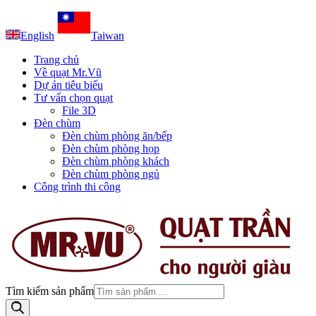
English
Taiwan
Trang chủ
Về quạt Mr.Vũ
Dự án tiêu biểu
Tư vấn chọn quạt
File 3D
Đèn chùm
Đèn chùm phòng ăn/bếp
Đèn chùm phòng họp
Đèn chùm phòng khách
Đèn chùm phòng ngủ
Công trình thi công
Tìm kiếm sản phẩm