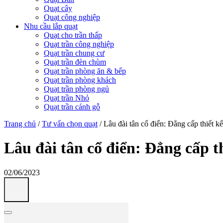
Quạt cây
Quạt công nghiệp
Nhu cầu lắp quạt
Quạt cho trần thấp
Quạt trần công nghiệp
Quạt trần chung cư
Quạt trần đèn chùm
Quạt trần phòng ăn & bếp
Quạt trần phòng khách
Quạt trần phòng ngủ
Quạt trần Nhỏ
Quạt trần cánh gỗ
Trang chủ
/
Tư vấn chọn quạt
/
Lâu đài tân cổ điển: Đẳng cấp thiết k
Lâu đài tân cổ điển: Đẳng cấp t
02/06/2023