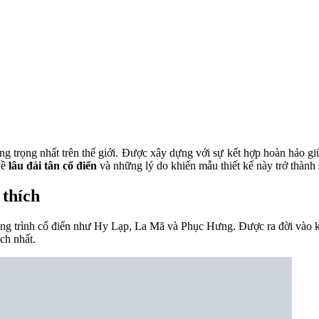
ng trọng nhất trên thế giới. Được xây dựng với sự kết hợp hoàn hảo gi
về
lâu đài tân cổ điển
và những lý do khiến mẫu thiết kế này trở thành
 thích
ông trình cổ điển như Hy Lạp, La Mã và Phục Hưng. Được ra đời vào k
ch nhất.