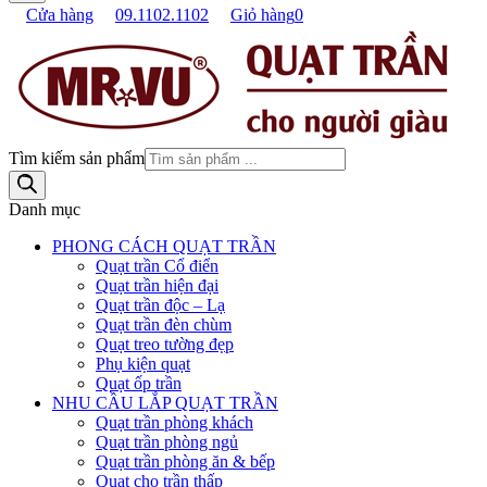
Cửa hàng
09.1102.1102
Giỏ hàng
0
Tìm kiếm sản phẩm
Danh mục
PHONG CÁCH QUẠT TRẦN
Quạt trần Cổ điển
Quạt trần hiện đại
Quạt trần độc – Lạ
Quạt trần đèn chùm
Quạt treo tường đẹp
Phụ kiện quạt
Quạt ốp trần
NHU CẦU LẮP QUẠT TRẦN
Quạt trần phòng khách
Quạt trần phòng ngủ
Quạt trần phòng ăn & bếp
Quạt cho trần thấp