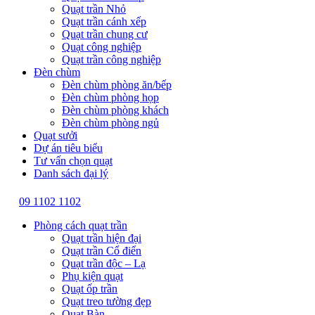
Quạt trần Nhỏ
Quạt trần cánh xếp
Quạt trần chung cư
Quạt công nghiệp
Quạt trần công nghiệp
Đèn chùm
Đèn chùm phòng ăn/bếp
Đèn chùm phòng họp
Đèn chùm phòng khách
Đèn chùm phòng ngủ
Quạt sưởi
Dự án tiêu biểu
Tư vấn chọn quạt
Danh sách đại lý
09 1102 1102
Phòng cách quạt trần
Quạt trần hiện đại
Quạt trần Cổ điển
Quạt trần độc – Lạ
Phụ kiện quạt
Quạt ốp trần
Quạt treo tường đẹp
Quạt Bàn