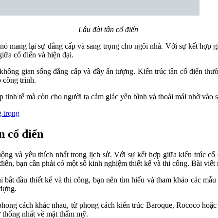
Lâu đài tân cổ điển
 nó mang lại sự đẳng cấp và sang trọng cho ngôi nhà. Với sự kết hợp gi
 giữa cổ điển và hiện đại.
không gian sống đẳng cấp và đầy ấn tượng. Kiến trúc tân cổ điển thường
 công trình.
p tinh tế mà còn cho người ta cảm giác yên bình và thoải mái nhờ vào sự
g trọng
n cổ điển
ng và yêu thích nhất trong lịch sử. Với sự kết hợp giữa kiến trúc cổ 
điển, bạn cần phải có một số kinh nghiệm thiết kế và thi công. Bài viết
i bắt đầu thiết kế và thi công, bạn nên tìm hiểu và tham khảo các mẫ
 dựng.
hong cách khác nhau, từ phong cách kiến trúc Baroque, Rococo hoặc Go
sự thống nhất về mặt thẩm mỹ.