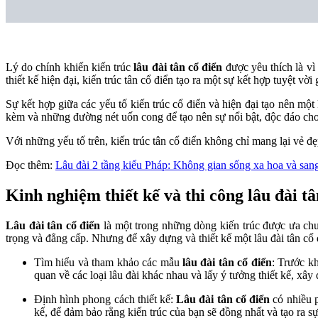
Lý do chính khiến kiến trúc
lâu đài tân cổ điển
được yêu thích là vì
thiết kế hiện đại, kiến trúc tân cổ điển tạo ra một sự kết hợp tuyệt vời
Sự kết hợp giữa các yếu tố kiến trúc cổ điển và hiện đại tạo nên một 
kèm và những đường nét uốn cong để tạo nên sự nổi bật, độc đáo cho
Với những yếu tố trên, kiến trúc tân cổ điển không chỉ mang lại vẻ đẹ
Đọc thêm:
Lâu đài 2 tầng kiểu Pháp: Không gian sống xa hoa và san
Kinh nghiệm thiết kế và thi công lâu đài tâ
Lâu đài tân cổ điển
là một trong những dòng kiến trúc được ưa chuộ
trọng và đẳng cấp. Nhưng để xây dựng và thiết kế một lâu đài tân cổ 
Tìm hiểu và tham khảo các mẫu
lâu đài tân cổ điển
: Trước kh
quan về các loại lâu đài khác nhau và lấy ý tưởng thiết kế, xây
Định hình phong cách thiết kế:
Lâu đài tân cổ điển
có nhiều p
kế, để đảm bảo rằng kiến trúc của bạn sẽ đồng nhất và tạo ra 