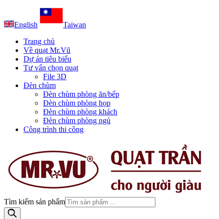
English
Taiwan
Trang chủ
Về quạt Mr.Vũ
Dự án tiêu biểu
Tư vấn chọn quạt
File 3D
Đèn chùm
Đèn chùm phòng ăn/bếp
Đèn chùm phòng họp
Đèn chùm phòng khách
Đèn chùm phòng ngủ
Công trình thi công
Tìm kiếm sản phẩm