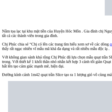
Nằm tọa lạc tại khu mặt tiền của Huyện Hóc Môn . Gia đình chị Ngu
tất cả các thành viên trong gia đình.
Chị Phúc chia sẻ “Chị có lên các trang tìm hiểu xem sơ về các dòng
q
thấy rất ngạc nhiên vĩ mẫu mã khá đa dạng và rất nhiều mẫu độc lạ .
Với không gian sảnh khá rộng Chị Phúc đã lựa chọn mẫu quạt trần SI
trong. Với thiết kế 1 khối thân nhỏ nhắn kết hợp 3 cánh tối giản Quạ
hất lên tạo cảm giác mạnh mẽ, hiện đại.
Đường kính cánh 1m42 quạt trần Slice tạo ra 1 lượng gió vô cùng mát 