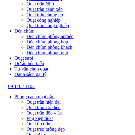
Quạt trần Nhỏ
Quạt trần cánh xếp
Quạt trần chung cư
Quạt công nghiệp
Quạt trần công nghiệp
Đèn chùm
Đèn chùm phòng ăn/bếp
Đèn chùm phòng họp
Đèn chùm phòng khách
Đèn chùm phòng ngủ
Quạt sưởi
Dự án tiêu biểu
Tư vấn chọn quạt
Danh sách đại lý
09 1102 1102
Phòng cách quạt trần
Quạt trần hiện đại
Quạt trần Cổ điển
Quạt trần độc – Lạ
Phụ kiện quạt
Quạt ốp trần
Quạt treo tường đẹp
Quạt Bàn