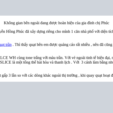
Không gian bên ngoài đang được hoàn hiện của gia đình chị Phúc
yễn Hồng Phúc đã xây dựng riêng cho mình 1 căn nhà phố với diện tíc
uạt trần
. Thì thấy quạt bên em được quảng cáo rất nhiều , nên đã cũ
LCE WH cùng tone trắng với màu trần. Với vẻ ngoài tinh tế hiện đại, 
t SLICE là một tổng thể hài hòa và thanh lịch . Với 3 cánh làm bằng nh
gấp 3 lần so với các dòng khác ngoài thị trường , khi quay quạt hoạt đ