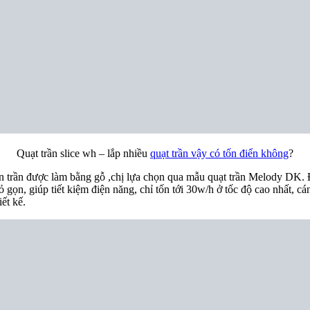
Quạt trần slice wh – lắp nhiều
quạt trần vậy có tốn điển không
?
ần trần được làm bằng gỗ ,chị lựa chọn qua mẫu quạt trần Melody DK. 
ọn, giúp tiết kiệm điện năng, chỉ tốn tới 30w/h ở tốc độ cao nhất, cá
ết kế.