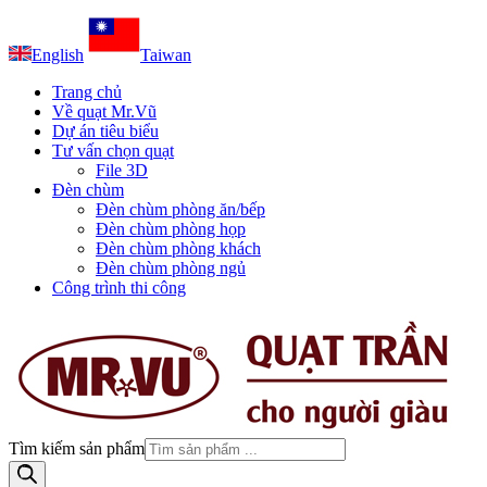
English
Taiwan
Trang chủ
Về quạt Mr.Vũ
Dự án tiêu biểu
Tư vấn chọn quạt
File 3D
Đèn chùm
Đèn chùm phòng ăn/bếp
Đèn chùm phòng họp
Đèn chùm phòng khách
Đèn chùm phòng ngủ
Công trình thi công
Tìm kiếm sản phẩm