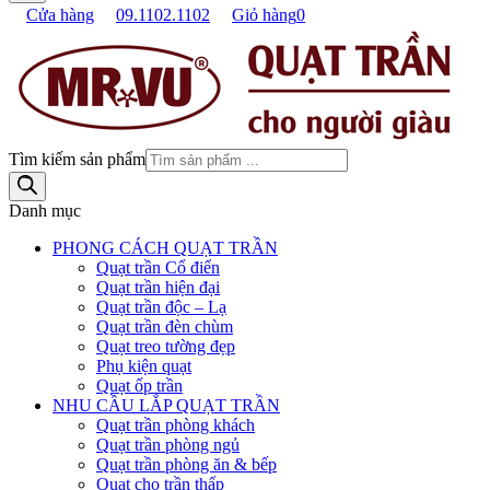
Cửa hàng
09.1102.1102
Giỏ hàng
0
Tìm kiếm sản phẩm
Danh mục
PHONG CÁCH QUẠT TRẦN
Quạt trần Cổ điển
Quạt trần hiện đại
Quạt trần độc – Lạ
Quạt trần đèn chùm
Quạt treo tường đẹp
Phụ kiện quạt
Quạt ốp trần
NHU CẦU LẮP QUẠT TRẦN
Quạt trần phòng khách
Quạt trần phòng ngủ
Quạt trần phòng ăn & bếp
Quạt cho trần thấp