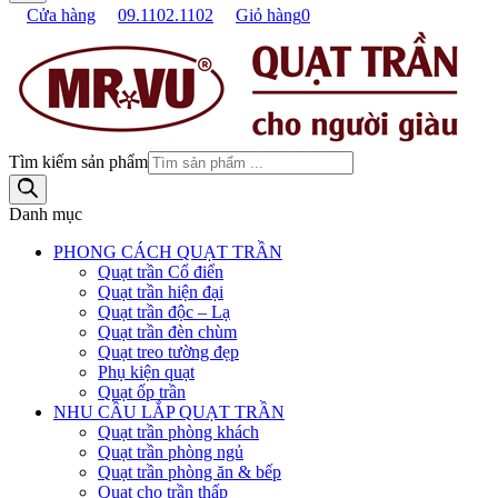
Cửa hàng
09.1102.1102
Giỏ hàng
0
Tìm kiếm sản phẩm
Danh mục
PHONG CÁCH QUẠT TRẦN
Quạt trần Cổ điển
Quạt trần hiện đại
Quạt trần độc – Lạ
Quạt trần đèn chùm
Quạt treo tường đẹp
Phụ kiện quạt
Quạt ốp trần
NHU CẦU LẮP QUẠT TRẦN
Quạt trần phòng khách
Quạt trần phòng ngủ
Quạt trần phòng ăn & bếp
Quạt cho trần thấp