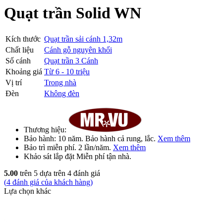
Quạt trần Solid WN
Kích thước
Quạt trần sải cánh 1,32m
Chất liệu
Cánh gỗ nguyên khối
Số cánh
Quạt trần 3 Cánh
Khoảng giá
Từ 6 - 10 triệu
Vị trí
Trong nhà
Đèn
Không đèn
Thương hiệu:
Bảo hành:
10 năm
. Bảo hành cả rung, lắc.
Xem thêm
Bảo trì
miễn phí
. 2 lần/năm.
Xem thêm
Khảo sát lắp đặt
Miễn phí
tận nhà.
5.00
trên 5 dựa trên
4
đánh giá
(
4
đánh giá của khách hàng)
Lựa chọn khác