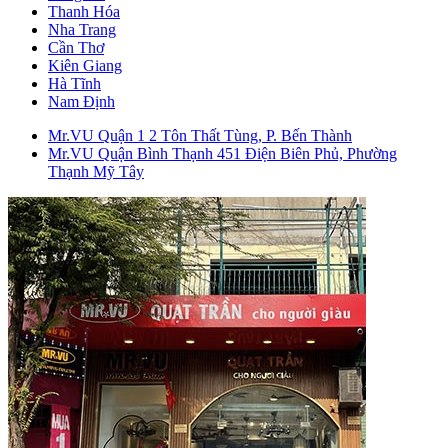
Thanh Hóa
Nha Trang
Cần Thơ
Kiên Giang
Hà Tĩnh
Nam Định
Mr.VU Quận 1
2 Tôn Thất Tùng, P. Bến Thành
Mr.VU Quận Bình Thạnh
451 Điện Biên Phủ, Phường
Thạnh Mỹ Tây