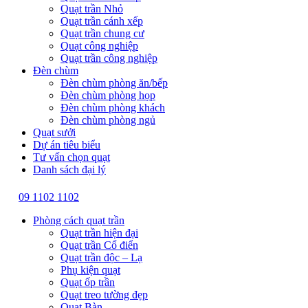
Quạt trần Nhỏ
Quạt trần cánh xếp
Quạt trần chung cư
Quạt công nghiệp
Quạt trần công nghiệp
Đèn chùm
Đèn chùm phòng ăn/bếp
Đèn chùm phòng họp
Đèn chùm phòng khách
Đèn chùm phòng ngủ
Quạt sưởi
Dự án tiêu biểu
Tư vấn chọn quạt
Danh sách đại lý
09 1102 1102
Phòng cách quạt trần
Quạt trần hiện đại
Quạt trần Cổ điển
Quạt trần độc – Lạ
Phụ kiện quạt
Quạt ốp trần
Quạt treo tường đẹp
Quạt Bàn