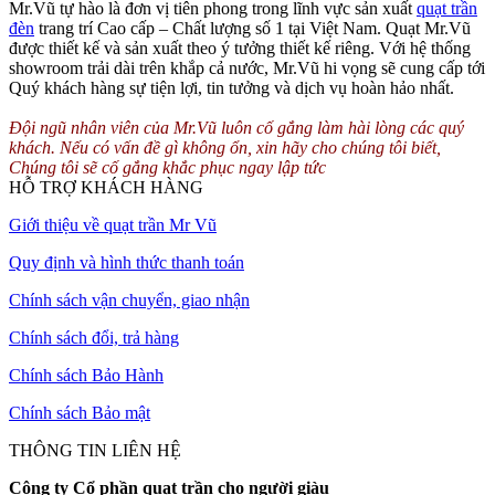
Mr.Vũ tự hào là đơn vị tiên phong trong lĩnh vực sản xuất
quạt trần
đèn
trang trí Cao cấp – Chất lượng số 1 tại Việt Nam. Quạt Mr.Vũ
được thiết kế và sản xuất theo ý tưởng thiết kế riêng. Với hệ thống
showroom trải dài trên khắp cả nước, Mr.Vũ hi vọng sẽ cung cấp tới
Quý khách hàng sự tiện lợi, tin tưởng và dịch vụ hoàn hảo nhất.
Đội ngũ nhân viên của Mr.Vũ luôn cố gắng làm hài lòng các quý
khách. Nếu có vấn đề gì không ổn, xin hãy cho chúng tôi biết,
Chúng tôi sẽ cố gắng khắc phục ngay lập tức
HỖ TRỢ KHÁCH HÀNG
Giới thiệu về quạt trần Mr Vũ
Quy định và hình thức thanh toán
Chính sách vận chuyển, giao nhận
Chính sách đổi, trả hàng
Chính sách Bảo Hành
Chính sách Bảo mật
THÔNG TIN LIÊN HỆ
Công ty Cổ phần quạt trần cho người giàu