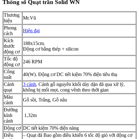
Thông số Quạt trần Solid WN
Thương
Mr.Vũ
hiệu
Phong
Hiện đại
cách
Kích
188x15cm.
thước
Động cơ bằng thép + silicon
động cơ
Tốc độ
246 RPM
động cơ
Công
40(W). Động cơ DC tiết kiệm 70% điện tiêu thụ
suất
Cánh
3 cánh
, Cánh gỗ nguyên khối dày dặn đã qua xử lý,
quạt
không bị mối mọt, cong vênh theo thời gian
Màu
Gỗ sồi, Trắng, Gỗ nâu
cánh
Đường
kính
1,32m
cánh
Động cơ
DC tiết kiệm 70% điện năng
Điều
– Quạt đã Bao gồm điều khiển 6 tốc độ gió với động cơ