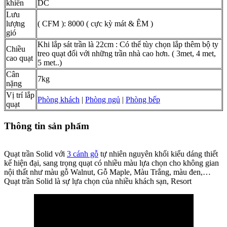
khiển
DC
Lưu
lượng
( CFM ): 8000 ( cực kỳ mát & ÊM )
gió
Khi lắp sát trần là 22cm : Có thể tùy chọn lắp thêm bộ ty
Chiều
treo quạt đối với những trần nhà cao hơn. ( 3met, 4 met,
cao quạt
5 met..)
Cân
7kg
nặng
Vị trí lắp
Phòng khách
|
Phòng ngủ
|
Phòng bếp
quạt
Thông tin sản phẩm
Quạt trần Solid với
3 cánh gỗ
tự nhiên nguyên khối kiểu dáng thiết
kế hiện đại, sang trọng quạt có nhiều màu lựa chọn cho không gian
nội thất như màu gỗ Walnut, Gỗ Maple, Màu Trắng, màu đen,…
Quạt trần Solid là sự lựa chọn của nhiều khách sạn, Resort