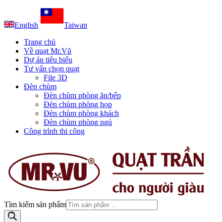
English
Taiwan
Trang chủ
Về quạt Mr.Vũ
Dự án tiêu biểu
Tư vấn chọn quạt
File 3D
Đèn chùm
Đèn chùm phòng ăn/bếp
Đèn chùm phòng họp
Đèn chùm phòng khách
Đèn chùm phòng ngủ
Công trình thi công
Tìm kiếm sản phẩm