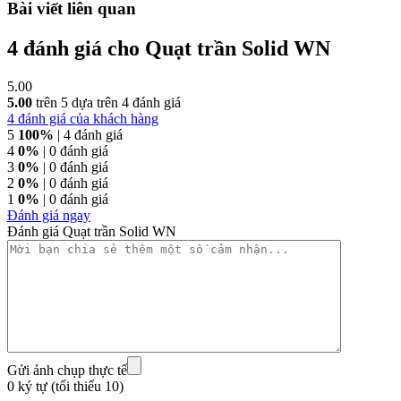
Bài viết liên quan
4 đánh giá cho
Quạt trần Solid WN
Unbox mẫu quạt trần 3 cánh gỗ Solid
5.00
5.00
trên 5 dựa trên
4
đánh giá
4
đánh giá của khách hàng
5
100%
| 4 đánh giá
4
0%
| 0 đánh giá
3
0%
| 0 đánh giá
2
0%
| 0 đánh giá
1
0%
| 0 đánh giá
Đánh giá ngay
Đánh giá Quạt trần Solid WN
Gửi ảnh chụp thực tế
0 ký tự (tối thiểu 10)