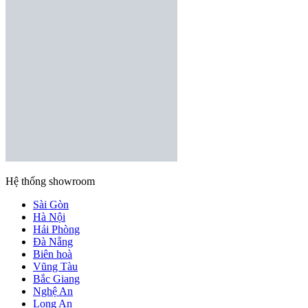
Hệ thống showroom
Sài Gòn
Hà Nội
Hải Phòng
Đà Nẵng
Biên hoà
Vũng Tàu
Bắc Giang
Nghệ An
Long An