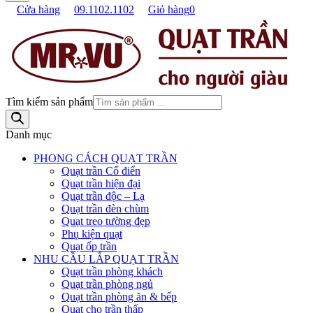
Cửa hàng
09.1102.1102
Giỏ hàng
0
Tìm kiếm sản phẩm
Danh mục
PHONG CÁCH QUẠT TRẦN
Quạt trần Cổ điển
Quạt trần hiện đại
Quạt trần độc – Lạ
Quạt trần đèn chùm
Quạt treo tường đẹp
Phụ kiện quạt
Quạt ốp trần
NHU CẦU LẮP QUẠT TRẦN
Quạt trần phòng khách
Quạt trần phòng ngủ
Quạt trần phòng ăn & bếp
Quạt cho trần thấp