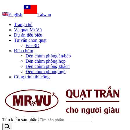
English
Taiwan
Trang chủ
Về quạt Mr.Vũ
Dự án tiêu biểu
Tư vấn chọn quạt
File 3D
Đèn chùm
Đèn chùm phòng ăn/bếp
Đèn chùm phòng họp
Đèn chùm phòng khách
Đèn chùm phòng ngủ
Công trình thi công
Tìm kiếm sản phẩm