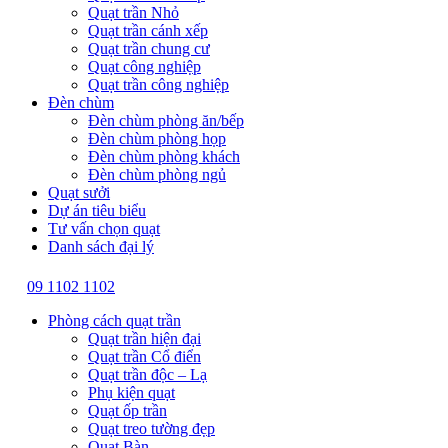
Quạt trần Nhỏ
Quạt trần cánh xếp
Quạt trần chung cư
Quạt công nghiệp
Quạt trần công nghiệp
Đèn chùm
Đèn chùm phòng ăn/bếp
Đèn chùm phòng họp
Đèn chùm phòng khách
Đèn chùm phòng ngủ
Quạt sưởi
Dự án tiêu biểu
Tư vấn chọn quạt
Danh sách đại lý
09 1102 1102
Phòng cách quạt trần
Quạt trần hiện đại
Quạt trần Cổ điển
Quạt trần độc – Lạ
Phụ kiện quạt
Quạt ốp trần
Quạt treo tường đẹp
Quạt Bàn