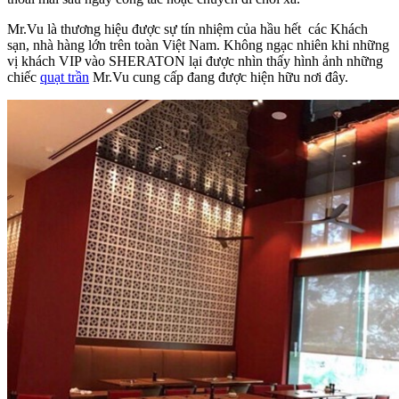
Mr.Vu là thương hiệu được sự tín nhiệm của hầu hết các Khách
sạn, nhà hàng lớn trên toàn Việt Nam. Không ngạc nhiên khi những
vị khách VIP vào SHERATON lại được nhìn thấy hình ảnh những
chiếc
quạt trần
Mr.Vu cung cấp đang được hiện hữu nơi đây.