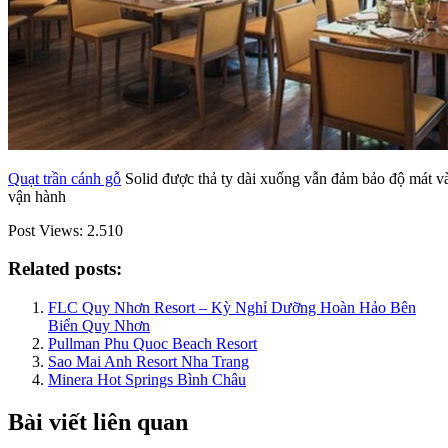
Quạt trần cánh gỗ
Solid được thả ty dài xuống vẫn đảm bảo độ mát và
vận hành
Post Views:
2.510
Related posts:
FLC Quy Nhơn Resort – Kỳ Nghỉ Dưỡng Hoàn Hảo Bên
Biển Quy Nhơn
Pullman Phu Quoc Beach Resort
Sao Mai Anh Resort Nha Trang
Minera Hot Springs Bình Châu
Bài viết liên quan