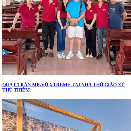
QUẠT TRẦN MR.VŨ XTREME TẠI NHÀ THỜ GIÁO XỨ
THỦ THIÊM