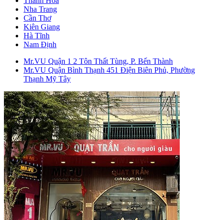
Thanh Hóa
Nha Trang
Cần Thơ
Kiên Giang
Hà Tĩnh
Nam Định
Mr.VU Quận 1
2 Tôn Thất Tùng, P. Bến Thành
Mr.VU Quận Bình Thạnh
451 Điện Biên Phủ, Phường
Thạnh Mỹ Tây