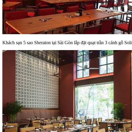
Khách sạn 5 sao Sheraton tại Sài Gòn lắp đặt quạt trần 3 cánh gỗ Sol