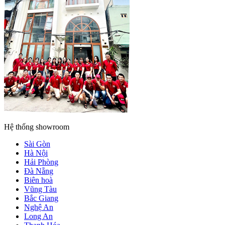
Hệ thống showroom
Sài Gòn
Hà Nội
Hải Phòng
Đà Nẵng
Biên hoà
Vũng Tàu
Bắc Giang
Nghệ An
Long An