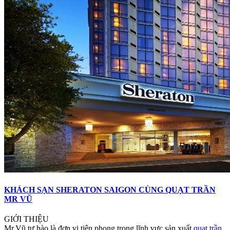
KHÁCH SẠN SHERATON SAIGON CÙNG QUẠT TRẦN
MR VŨ
GIỚI THIỆU
Mr.Vũ tự hào là đơn vị tiên phong trong lĩnh vực sản xuất
quạt trần