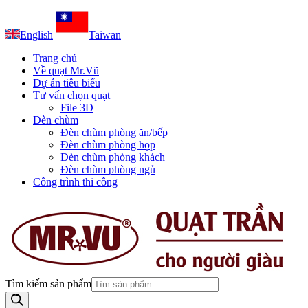
English
Taiwan
Trang chủ
Về quạt Mr.Vũ
Dự án tiêu biểu
Tư vấn chọn quạt
File 3D
Đèn chùm
Đèn chùm phòng ăn/bếp
Đèn chùm phòng họp
Đèn chùm phòng khách
Đèn chùm phòng ngủ
Công trình thi công
Tìm kiếm sản phẩm