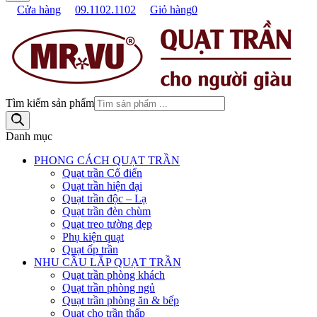
Cửa hàng
09.1102.1102
Giỏ hàng
0
Tìm kiếm sản phẩm
Danh mục
PHONG CÁCH QUẠT TRẦN
Quạt trần Cổ điển
Quạt trần hiện đại
Quạt trần độc – Lạ
Quạt trần đèn chùm
Quạt treo tường đẹp
Phụ kiện quạt
Quạt ốp trần
NHU CẦU LẮP QUẠT TRẦN
Quạt trần phòng khách
Quạt trần phòng ngủ
Quạt trần phòng ăn & bếp
Quạt cho trần thấp