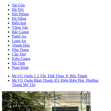
Sài Gòn
Hà Nội
Hải Phòng
Đà Nẵng
Biên hoà
Vũng Tàu
Bắc Giang
Nghệ An
Long An
Thanh Hóa
Nha Trang
Cần Thơ
Kiên Giang
Hà Tĩnh
Nam Định
Mr.VU Quận 1
2 Tôn Thất Tùng, P. Bến Thành
Mr.VU Quận Bình Thạnh
451 Điện Biên Phủ, Phường
Thạnh Mỹ Tây