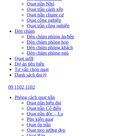
Quạt trần Nhỏ
Quạt trần cánh xếp
Quạt trần chung cư
Quạt công nghiệp
Quạt trần công nghiệp
Đèn chùm
Đèn chùm phòng ăn/bếp
Đèn chùm phòng họp
Đèn chùm phòng khách
Đèn chùm phòng ngủ
Quạt sưởi
Dự án tiêu biểu
Tư vấn chọn quạt
Danh sách đại lý
09 1102 1102
Phòng cách quạt trần
Quạt trần hiện đại
Quạt trần Cổ điển
Quạt trần độc – Lạ
Phụ kiện quạt
Quạt ốp trần
Quạt treo tường đẹp
Quạt Bàn