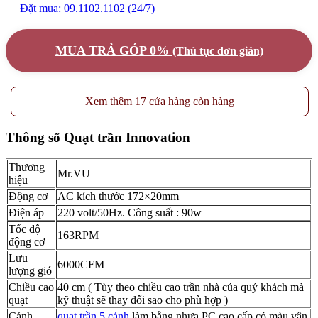
Đặt mua: 09.1102.1102 (24/7)
MUA TRẢ GÓP 0%
(Thủ tục đơn giản)
Xem thêm 17 cửa hàng còn hàng
Thông số Quạt trần Innovation
Thương
Mr.VU
hiệu
Động cơ
AC kích thước 172×20mm
Điện áp
220 volt/50Hz. Công suất : 90w
Tốc độ
163RPM
động cơ
Lưu
6000CFM
lượng gió
Chiều cao
40 cm ( Tùy theo chiều cao trần nhà của quý khách mà
quạt
kỹ thuật sẽ thay đổi sao cho phù hợp )
Cánh
quạt trần 5 cánh
làm bằng nhựa PC cao cấp có màu vân