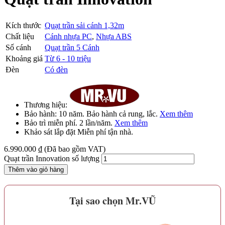
Kích thước
Quạt trần sải cánh 1,32m
Chất liệu
Cánh nhựa PC
,
Nhựa ABS
Số cánh
Quạt trần 5 Cánh
Khoảng giá
Từ 6 - 10 triệu
Đèn
Có đèn
Thương hiệu:
Bảo hành:
10 năm
. Bảo hành cả rung, lắc.
Xem thêm
Bảo trì
miễn phí
. 2 lần/năm.
Xem thêm
Khảo sát lắp đặt
Miễn phí
tận nhà.
6.990.000
₫
(Đã bao gồm VAT)
Quạt trần Innovation số lượng
Thêm vào giỏ hàng
Tại sao chọn Mr.VŨ