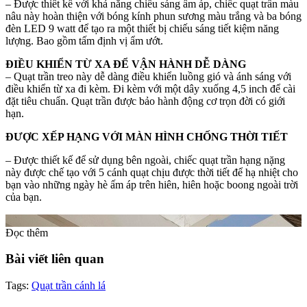
– Được thiết kế với khả năng chiếu sáng ấm áp, chiếc quạt trần màu
nâu này hoàn thiện với bóng kính phun sương màu trắng và ba bóng
đèn LED 9 watt để tạo ra một thiết bị chiếu sáng tiết kiệm năng
lượng. Bao gồm tấm định vị ẩm ướt.
ĐIỀU KHIỂN TỪ XA ĐỂ VẬN HÀNH DỄ DÀNG
– Quạt trần treo này dễ dàng điều khiển luồng gió và ánh sáng với
điều khiển từ xa đi kèm. Đi kèm với một dây xuống 4,5 inch để cài
đặt tiêu chuẩn. Quạt trần được bảo hành động cơ trọn đời có giới
hạn.
ĐƯỢC XẾP HẠNG VỚI MÀN HÌNH CHỐNG THỜI TIẾT
– Được thiết kế để sử dụng bên ngoài, chiếc quạt trần hạng nặng
này được chế tạo với 5 cánh quạt chịu được thời tiết để hạ nhiệt cho
bạn vào những ngày hè ấm áp trên hiên, hiên hoặc boong ngoài trời
của bạn.
Đọc thêm
Bài viết liên quan
Tags:
Quạt trần cánh lá