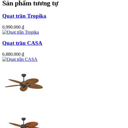
Sản phẩm tương tự
Quạt trần Tropika
6.990.000
₫
Quạt trần CASA
6.880.000
₫
Quạt trần trong nhà / ngoài trời nhiệt đới với điều
khiển từ xa, cánh lá chống chịu thời tiết và bộ đèn
LED đi kèm