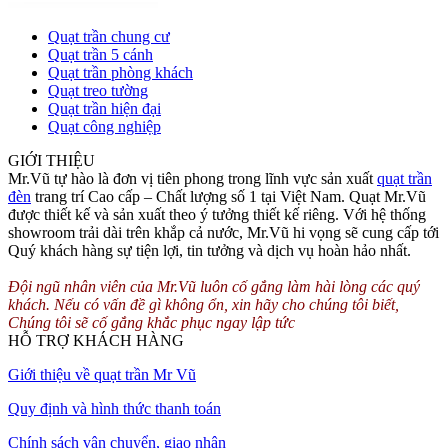
Quạt trần chung cư
Quạt trần 5 cánh
Quạt trần phòng khách
Quạt treo tường
Quạt trần hiện đại
Quạt công nghiệp
GIỚI THIỆU
Mr.Vũ tự hào là đơn vị tiên phong trong lĩnh vực sản xuất
quạt trần
đèn
trang trí Cao cấp – Chất lượng số 1 tại Việt Nam. Quạt Mr.Vũ
được thiết kế và sản xuất theo ý tưởng thiết kế riêng. Với hệ thống
showroom trải dài trên khắp cả nước, Mr.Vũ hi vọng sẽ cung cấp tới
Quý khách hàng sự tiện lợi, tin tưởng và dịch vụ hoàn hảo nhất.
Đội ngũ nhân viên của Mr.Vũ luôn cố gắng làm hài lòng các quý
khách. Nếu có vấn đề gì không ổn, xin hãy cho chúng tôi biết,
Chúng tôi sẽ cố gắng khắc phục ngay lập tức
HỖ TRỢ KHÁCH HÀNG
Giới thiệu về quạt trần Mr Vũ
Quy định và hình thức thanh toán
Chính sách vận chuyển, giao nhận