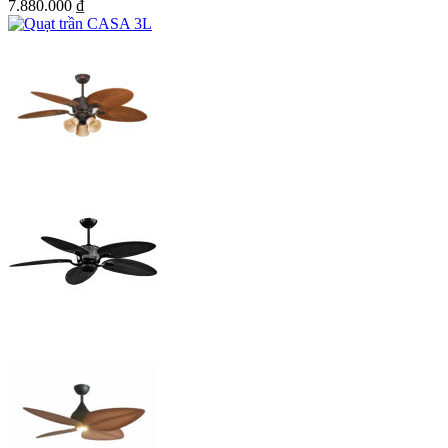
7.880.000
₫