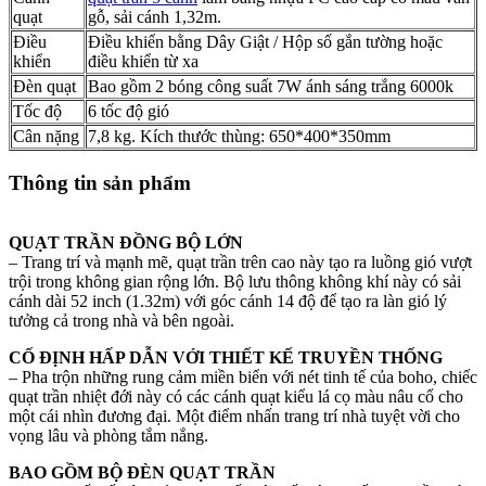
quạt
gỗ, sải cánh 1,32m.
Điều
Điều khiển bằng Dây Giật / Hộp số gắn tường hoặc
khiển
điều khiển từ xa
Đèn quạt
Bao gồm 2 bóng công suất 7W ánh sáng trắng 6000k
Tốc độ
6 tốc độ gió
Cân nặng
7,8 kg. Kích thước thùng: 650*400*350mm
Thông tin sản phẩm
QUẠT TRẦN ĐỒNG BỘ LỚN
– Trang trí và mạnh mẽ, quạt trần trên cao này tạo ra luồng gió vượt
trội trong không gian rộng lớn. Bộ lưu thông không khí này có sải
cánh dài 52 inch (1.32m) với góc cánh 14 độ để tạo ra làn gió lý
tưởng cả trong nhà và bên ngoài.
CỐ ĐỊNH HẤP DẪN VỚI THIẾT KẾ TRUYỀN THỐNG
– Pha trộn những rung cảm miền biển với nét tinh tế của boho, chiếc
quạt trần nhiệt đới này có các cánh quạt kiểu lá cọ màu nâu cổ cho
một cái nhìn đương đại. Một điểm nhấn trang trí nhà tuyệt vời cho
vọng lâu và phòng tắm nắng.
BAO GỒM BỘ ĐÈN QUẠT TRẦN