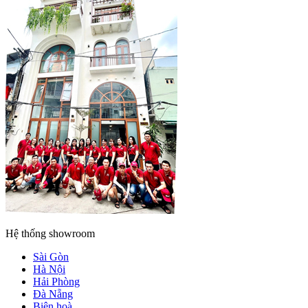
Hệ thống showroom
Sài Gòn
Hà Nội
Hải Phòng
Đà Nẵng
Biên hoà