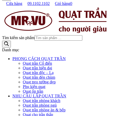
Cửa hàng
09.1102.1102
Giỏ hàng
0
Tìm kiếm sản phẩm
Danh mục
PHONG CÁCH QUẠT TRẦN
Quạt trần Cổ điển
Quạt trần hiện đại
Quạt trần độc – Lạ
Quạt trần đèn chùm
Quạt treo tường đẹp
Phụ kiện quạt
Quạt ốp trần
NHU CẦU LẮP QUẠT TRẦN
Quạt trần phòng khách
Quạt trần phòng ngủ
Quạt trần phòng ăn & bếp
Quạt cho trần thấp