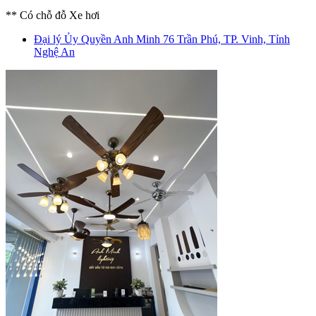
** Có chỗ đỗ Xe hơi
Đại lý Ủy Quyền Anh Minh
76 Trần Phú, TP. Vinh, Tỉnh
Nghệ An