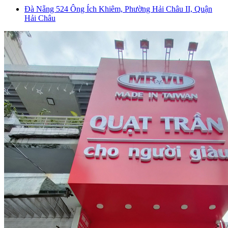
Đà Nẵng
524 Ông Ích Khiêm, Phường Hải Châu II, Quận
Hải Châu