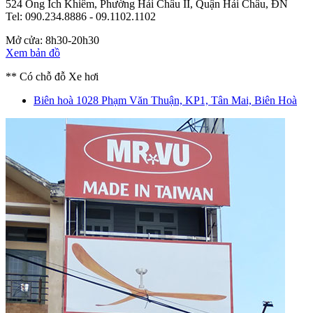
524 Ông Ích Khiêm, Phường Hải Châu II, Quận Hải Châu, ĐN
Tel: 090.234.8886 - 09.1102.1102
Mở cửa: 8h30-20h30
Xem bản đồ
** Có chỗ đỗ Xe hơi
Biên hoà
1028 Phạm Văn Thuận, KP1, Tân Mai, Biên Hoà