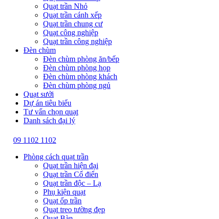
Quạt trần Nhỏ
Quạt trần cánh xếp
Quạt trần chung cư
Quạt công nghiệp
Quạt trần công nghiệp
Đèn chùm
Đèn chùm phòng ăn/bếp
Đèn chùm phòng họp
Đèn chùm phòng khách
Đèn chùm phòng ngủ
Quạt sưởi
Dự án tiêu biểu
Tư vấn chọn quạt
Danh sách đại lý
09 1102 1102
Phòng cách quạt trần
Quạt trần hiện đại
Quạt trần Cổ điển
Quạt trần độc – Lạ
Phụ kiện quạt
Quạt ốp trần
Quạt treo tường đẹp
Quạt Bàn