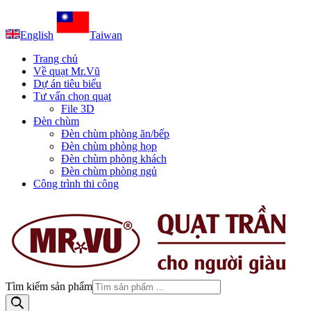
English
Taiwan
Trang chủ
Về quạt Mr.Vũ
Dự án tiêu biểu
Tư vấn chọn quạt
File 3D
Đèn chùm
Đèn chùm phòng ăn/bếp
Đèn chùm phòng họp
Đèn chùm phòng khách
Đèn chùm phòng ngủ
Công trình thi công
Tìm kiếm sản phẩm