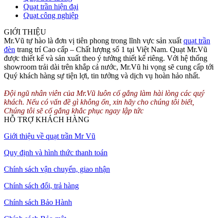
Quạt trần hiện đại
Quạt công nghiệp
GIỚI THIỆU
Tạo không gian lý tưởng cho các trang trại, nhà máy
Mr.Vũ tự hào là đơn vị tiên phong trong lĩnh vực sản xuất
quạt trần
đèn
trang trí Cao cấp – Chất lượng số 1 tại Việt Nam. Quạt Mr.Vũ
Trong các nhà máy chăn nuôi, nhà xưởng thường yêu cầu rất cao về
được thiết kế và sản xuất theo ý tưởng thiết kế riêng. Với hệ thống
nhiệt độ và không khí bên trong. Vì vậy việc lắp quạt thông gió là
showroom trải dài trên khắp cả nước, Mr.Vũ hi vọng sẽ cung cấp tới
rất cần thiết. Nó không chỉ giải quyết được nhiệt độ trong phòng mà
Quý khách hàng sự tiện lợi, tin tưởng và dịch vụ hoàn hảo nhất.
còn luôn lấy không khí trong lành từ bên ngoài đẩy vào bên trong.
Giúp không gian bên trong luôn được thông thoáng.
Đội ngũ nhân viên của Mr.Vũ luôn cố gắng làm hài lòng các quý
khách. Nếu có vấn đề gì không ổn, xin hãy cho chúng tôi biết,
Kích thước quạt thông gió ITH-10
Chúng tôi sẽ cố gắng khắc phục ngay lập tức
HỖ TRỢ KHÁCH HÀNG
Giới thiệu về quạt trần Mr Vũ
Quy định và hình thức thanh toán
Chính sách vận chuyển, giao nhận
Chính sách đổi, trả hàng
Chính sách Bảo Hành