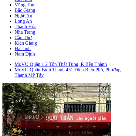
Vũng Tàu
Bắc Giang
Nghệ An
Long An
Thanh Hóa
Nha Trang
Cần Thơ
Kiên Giang
Hà Tĩnh
Nam Định
Mr.VU Quận 1
2 Tôn Thất Tùng, P. Bến Thành
Mr.VU Quận Bình Thạnh
451 Điện Biên Phủ, Phường
Thạnh Mỹ Tây