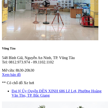
Vũng Tàu
548 Bình Giã, Nguyễn An Ninh, TP. Vũng Tàu
Tel: 0812.973.974 - 09.1102.1102
Mở cửa: 8h30-20h30
Xem bản đồ
** Có chỗ đỗ Xe hơi
Đại lý Ủy Quyền ĐÈN XINH
686 Lê Lợi, Phường Hoàng
Văn Thụ, TP. Bắc Giang