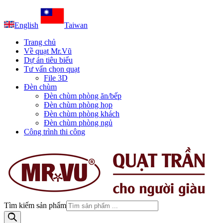
English
Taiwan
Trang chủ
Về quạt Mr.Vũ
Dự án tiêu biểu
Tư vấn chọn quạt
File 3D
Đèn chùm
Đèn chùm phòng ăn/bếp
Đèn chùm phòng họp
Đèn chùm phòng khách
Đèn chùm phòng ngủ
Công trình thi công
Tìm kiếm sản phẩm