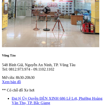
Vũng Tàu
548 Bình Giã, Nguyễn An Ninh, TP. Vũng Tàu
Tel: 0812.973.974 - 09.1102.1102
Mở cửa: 8h30-20h30
Xem bản đồ
** Có chỗ đỗ Xe hơi
Đại lý Ủy Quyền ĐÈN XINH
686 Lê Lợi, Phường Hoàng
Văn Thụ, TP. Bắc Giang