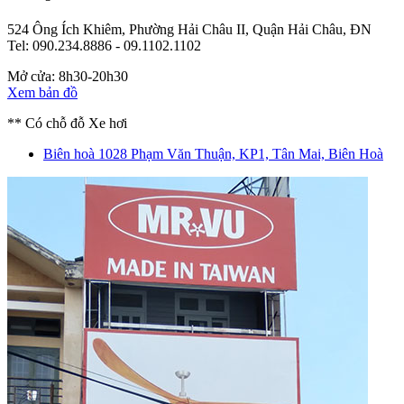
524 Ông Ích Khiêm, Phường Hải Châu II, Quận Hải Châu, ĐN
Tel: 090.234.8886 - 09.1102.1102
Mở cửa: 8h30-20h30
Xem bản đồ
** Có chỗ đỗ Xe hơi
Biên hoà
1028 Phạm Văn Thuận, KP1, Tân Mai, Biên Hoà