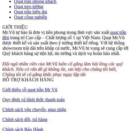
Quạt trần phòng khách
Quạt treo tường
Quạt trần hiện đại
Quạt công nghiệp
GIỚI THIỆU
Mr.Vũ tự hào là đơn vị tiên phong trong lĩnh vực sản xuất
quạt trần
đèn
trang trí Cao cấp – Chất lượng số 1 tại Việt Nam. Quạt Mr.Vũ
được thiết kế và sản xuất theo ý tưởng thiết kế riêng. Với hệ thống
showroom trải dài trên khắp cả nước, Mr.Vũ hi vọng sẽ cung cấp tới
Quý khách hàng sự tiện lợi, tin tưởng và dịch vụ hoàn hảo nhất.
Đội ngũ nhân viên của Mr.Vũ luôn cố gắng làm hài lòng các quý
khách. Nếu có vấn đề gì không ổn, xin hãy cho chúng tôi biết,
Chúng tôi sẽ cố gắng khắc phục ngay lập tức
HỖ TRỢ KHÁCH HÀNG
Giới thiệu về quạt trần Mr Vũ
Quy định và hình thức thanh toán
Chính sách vận chuyển, giao nhận
Chính sách đổi, trả hàng
Chính sách Bảo Hành