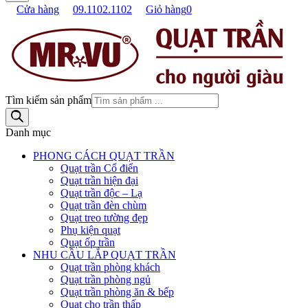
Cửa hàng
09.1102.1102
Giỏ hàng
0
Tìm kiếm sản phẩm
Danh mục
PHONG CÁCH QUẠT TRẦN
Quạt trần Cổ điển
Quạt trần hiện đại
Quạt trần độc – Lạ
Quạt trần đèn chùm
Quạt treo tường đẹp
Phụ kiện quạt
Quạt ốp trần
NHU CẦU LẮP QUẠT TRẦN
Quạt trần phòng khách
Quạt trần phòng ngủ
Quạt trần phòng ăn & bếp
Quạt cho trần thấp