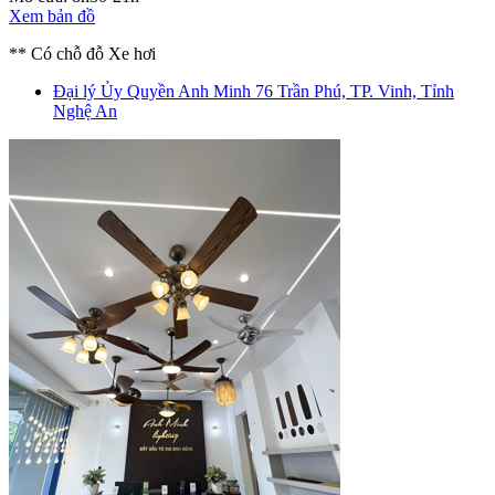
Xem bản đồ
** Có chỗ đỗ Xe hơi
Đại lý Ủy Quyền Anh Minh
76 Trần Phú, TP. Vinh, Tỉnh
Nghệ An