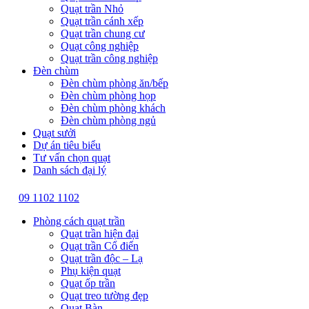
Quạt trần Nhỏ
Quạt trần cánh xếp
Quạt trần chung cư
Quạt công nghiệp
Quạt trần công nghiệp
Đèn chùm
Đèn chùm phòng ăn/bếp
Đèn chùm phòng họp
Đèn chùm phòng khách
Đèn chùm phòng ngủ
Quạt sưởi
Dự án tiêu biểu
Tư vấn chọn quạt
Danh sách đại lý
09 1102 1102
Phòng cách quạt trần
Quạt trần hiện đại
Quạt trần Cổ điển
Quạt trần độc – Lạ
Phụ kiện quạt
Quạt ốp trần
Quạt treo tường đẹp
Quạt Bàn