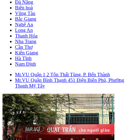
Đà Nẵng
Biên hoà
Vũng Tàu
Bắc Giang
Nghệ An
Long An
Thanh Hóa
Nha Trang
Cần Thơ
Kiên Giang
Hà Tĩnh
Nam Định
Mr.VU Quận 1
2 Tôn Thất Tùng, P. Bến Thành
Mr.VU Quận Bình Thạnh
451 Điện Biên Phủ, Phường
Thạnh Mỹ Tây