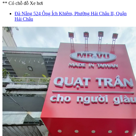
** Có chỗ đỗ Xe hơi
Đà Nẵng
524 Ông Ích Khiêm, Phường Hải Châu II, Quận
Hải Châu