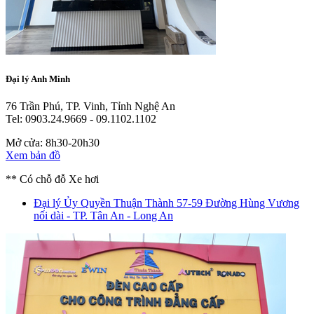
Đại lý Anh Minh
76 Trần Phú, TP. Vinh, Tỉnh Nghệ An
Tel: 0903.24.9669 - 09.1102.1102
Mở cửa: 8h30-20h30
Xem bản đồ
** Có chỗ đỗ Xe hơi
Đại lý Ủy Quyền Thuận Thành
57-59 Đường Hùng Vương
nối dài - TP. Tân An - Long An